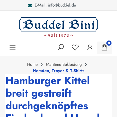
Bei Fragen: 040 - 46 28 52
alt springen
0
Home
Maritime Bekleidung
Hemden, Troyer & T-Shirts
Hamburger Kittel
breit gestreift
durchgeknöpftes