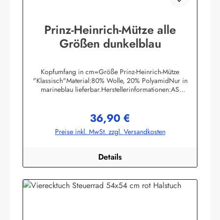
Prinz-Heinrich-Mütze alle
Größen dunkelblau
Kopfumfang in cm=Größe Prinz-Heinrich-Mütze
"Klassisch"Material:80% Wolle, 20% PolyamidNur in
marineblau lieferbar.Herstellerinformationen:AS
Bekleidungswerk GmbHHeglitzer Str. 1226409
Wittmundinfo@modas-bekleidung.de
36,90 €
Regulärer Preis:
Preise inkl. MwSt. zzgl. Versandkosten
Details