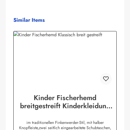
Produktgalerie überspringen
Similar Items
Kinder Fischerhemd
breitgestreift Kinderkleidung
Hemd original Buscherump
im traditionellen Finkenwerder-Stil, mit halber
Knopfleiste,zwei seitlich eingearbeitete Schubtaschen,