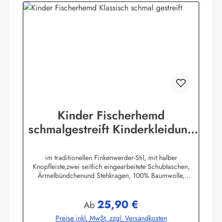
Kinder Fischerhemd
schmalgestreift Kinderkleidung
Hemd original Buscherump
im traditionellen Finkenwerder-Stil, mit halber
Knopfleiste,zwei seitlich eingearbeitete Schubtaschen,
Ärmelbündchenund Stehkragen, 100% Baumwolle,
buntgewebt. (ca. 190 g/m²)Herstellerinformationen:AS
Bekleidungswerk GmbHHeglitzer Str. 1226409
25,90 €
Wittmundinfo@modas-bekleidung.de
Regulärer Preis:
Ab
Preise inkl. MwSt. zzgl. Versandkosten