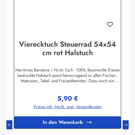
Vierecktuch Steuerrad 54x54
cm rot Halstuch
Maritimes Bandana / Nicki Tuch - 100% Baumwolle Dieses
bedruckte Halstuch passt hervorragend zu allen Fischer-,
Matrosen-, Takel- und Freizeithemden. Dazu noch ein
handgefertigter Makrameeknoten und das zünftige maritime
Outfit ist perfekt!Herstellerinformationen:AS
5,90 €
Bekleidungswerk GmbHHeglitzer Str. 1226409
Regulärer Preis:
Wittmundinfo@modas-bekleidung.de
Preise inkl. MwSt. zzgl. Versandkosten
In den Warenkorb