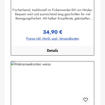
gestreift Buscherump
Fischerhemd, traditionell im Finkenwerder-Stil von Modas.
Bequem weit und ausreichend lang geschnitten für viel
Bewegungsfreiheit. Mit halber Knopfleiste, geknöpften
Ärmelbündchen, Stehkragen und einer aufgesetzten
Brusttasche.Beste Import - Qualität 100% Baumwolle,
34,90 €
buntgewebt. (ca. 190 g/m²) Achtung! Die Hemden fallen
Regulärer Preis:
sehr groß aus. Bitte Größentabelle beachten. Die
Preise inkl. MwSt. zzgl. Versandkosten
Größentabelle finden Sie unter diesem Link oder bei den
Bildern Herstellerinformationen:AS Bekleidungswerk
GmbHHeglitzer Str. 1226409 Wittmundinfo@modas-
Details
bekleidung.de