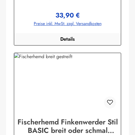
schwarzHerstellerinformationen:AS Bekleidungswerk
GmbHHeglitzer Str. 1226409 Wittmundinfo@modas-
33,90 €
bekleidung.de
Regulärer Preis:
Preise inkl. MwSt. zzgl. Versandkosten
Details
Fischerhemd Finkenwerder Stil
BASIC breit oder schmal