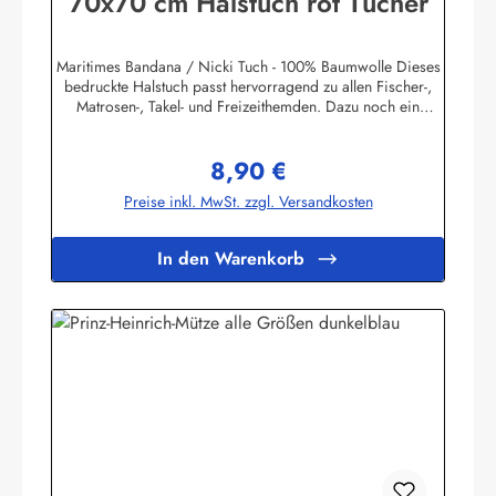
70x70 cm Halstuch rot Tücher
Maritimes Bandana / Nicki Tuch - 100% Baumwolle Dieses
bedruckte Halstuch passt hervorragend zu allen Fischer-,
Matrosen-, Takel- und Freizeithemden. Dazu noch ein
handgefertigter Makrameeknoten und das zünftige maritime
Outfit ist perfekt!Herstellerinformationen:AS
8,90 €
Bekleidungswerk GmbHHeglitzer Str. 1226409
Regulärer Preis:
Wittmundinfo@modas-bekleidung.de
Preise inkl. MwSt. zzgl. Versandkosten
In den Warenkorb