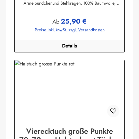
Ärmelbündchenund Stehkragen, 100% Baumwolle,
buntgewebt. (ca. 190 g/m²)Herstellerinformationen:AS
Bekleidungswerk GmbHHeglitzer Str. 1226409
25,90 €
Wittmundinfo@modas-bekleidung.de
Regulärer Preis:
Ab
Preise inkl. MwSt. zzgl. Versandkosten
Details
Vierecktuch große Punkte