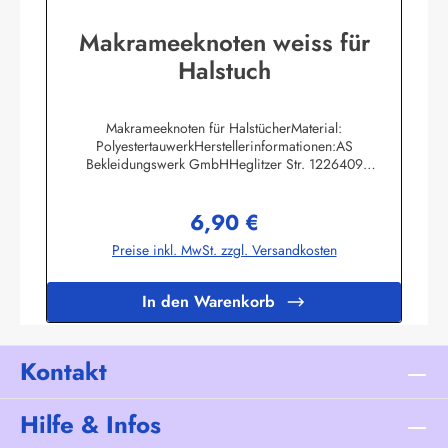
Makrameeknoten weiss für
Halstuch
Makrameeknoten für HalstücherMaterial:
PolyestertauwerkHerstellerinformationen:AS
Bekleidungswerk GmbHHeglitzer Str. 1226409
Wittmundinfo@modas-bekleidung.de
6,90 €
Regulärer Preis:
Preise inkl. MwSt. zzgl. Versandkosten
In den Warenkorb
Kontakt
Hilfe & Infos