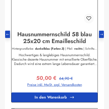
Hausnummernschild 58 blau
25x20 cm Emailleschild
Hintergrundfarbe:
dunkelblau (Farbnr.3)
|
Pfeil:
rechts
|
Schriftart:
Blockschrift
|
Schriftfarbe:
dunkelgrau (Farbnr.4)
Hochwertiges & langlebiges Hausnummernschild.
Klassische dezente Hausnummer mit emaillierte Oberfläche.
Dadurch wird eine extrem lange Lebensdauer garantiert!
Das Emailleschild ist für den Innen sowie für den
Aussengebrauch geeignet und hält extremen
50,00 €
Wetterbedingungen wie Hitze und Frost über viele Jahre
Regulärer Preis:
Verkaufspreis:
64,90 €
stand! Nicht das passende dabei? Sie sind auf der Suche
Preise inkl. MwSt. zzgl. Versandkosten
nach genau diesem Schild nur in einer anderen Farbe oder
einer anderen Aufschrift? Kein Problem! Wir fertigen für
Sie Ihr Persönliches Hausnummernschild an.Zum
In den Warenkorb
KontaktformularHier geht's zu unserem Konfigurator für
Emaille Schilder mit Wunschtext