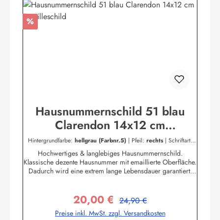
Rabatt
%
Hausnummernschild 51 blau
Clarendon 14x12 cm
Emailleschild
Hintergrundfarbe:
hellgrau (Farbnr.5)
|
Pfeil:
rechts
|
Schriftart:
Blockschrift
|
Schriftfarbe:
creme (Farbnr.7)
Hochwertiges & langlebiges Hausnummernschild.
Klassische dezente Hausnummer mit emaillierte Oberfläche.
Dadurch wird eine extrem lange Lebensdauer garantiert!
Das Emailleschild ist für den Innen sowie für den
Aussengebrauch geeignet und hält extremen
20,00 €
Wetterbedingungen wie Hitze und Frost über viele Jahre
Regulärer Preis:
Verkaufspreis:
24,90 €
stand! Nicht das passende dabei? Sie sind auf der Suche
Preise inkl. MwSt. zzgl. Versandkosten
nach genau diesem Schild nur in einer anderen Farbe oder