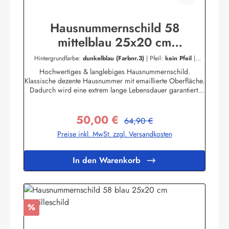
Hausnummernschild 58
mittelblau 25x20 cm
Emailleschild
Hintergrundfarbe:
dunkelblau (Farbnr.3)
|
Pfeil:
kein Pfeil
|
Schriftart:
Berliner
|
Schriftfarbe:
dunkelblau (Farbnr.3)
Hochwertiges & langlebiges Hausnummernschild.
Klassische dezente Hausnummer mit emaillierte Oberfläche.
Dadurch wird eine extrem lange Lebensdauer garantiert!
Das Emailleschild ist für den Innen sowie für den
Aussengebrauch geeignet und hält extremen
50,00 €
Wetterbedingungen wie Hitze und Frost über viele Jahre
Regulärer Preis:
Verkaufspreis:
64,90 €
stand! Nicht das passende dabei? Sie sind auf der Suche
Preise inkl. MwSt. zzgl. Versandkosten
nach genau diesem Schild nur in einer anderen Farbe oder
einer anderen Aufschrift? Kein Problem! Wir fertigen für
Sie Ihr Persönliches Hausnummernschild an.Zum
In den Warenkorb
KontaktformularHier geht's zu unserem Konfigurator für
Emaille Schilder mit Wunschtext
Rabatt
%