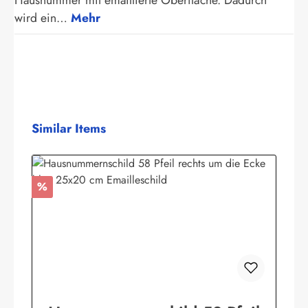
Hausnummer mit emaillierte Oberfläche. Dadurch
wird ein…
Mehr
Produktgalerie überspringen
Similar Items
Rabatt
%