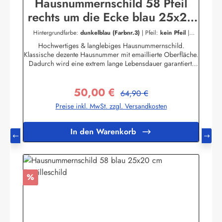
Hausnummernschild 58 Pfeil
rechts um die Ecke blau 25x20
cm Emailleschild
Hintergrundfarbe:
dunkelblau (Farbnr.3)
|
Pfeil:
kein Pfeil
|
Schriftart:
Blockschrift
|
Schriftfarbe:
dunkelgrau (Farbnr.4)
Hochwertiges & langlebiges Hausnummernschild.
Klassische dezente Hausnummer mit emaillierte Oberfläche.
Dadurch wird eine extrem lange Lebensdauer garantiert!
Das Emailleschild ist für den Innen sowie für den
Aussengebrauch geeignet und hält extremen
50,00 €
Wetterbedingungen wie Hitze und Frost über viele Jahre
Regulärer Preis:
Verkaufspreis:
64,90 €
stand! Nicht das passende dabei? Sie sind auf der Suche
Preise inkl. MwSt. zzgl. Versandkosten
nach genau diesem Schild nur in einer anderen Farbe oder
einer anderen Aufschrift? Kein Problem! Wir fertigen für
Sie Ihr Persönliches Hausnummernschild an.Zum
In den Warenkorb
KontaktformularHier geht's zu unserem Konfigurator für
Emaille Schilder mit Wunschtext
Rabatt
%