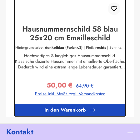
Hausnummernschild 58 blau
25x20 cm Emailleschild
Hintergrundfarbe:
dunkelblau (Farbnr.3)
|
Pfeil:
rechts
|
Schriftart:
Blockschrift
|
Schriftfarbe:
dunkelgrau (Farbnr.4)
Hochwertiges & langlebiges Hausnummernschild.
Klassische dezente Hausnummer mit emaillierte Oberfläche.
Dadurch wird eine extrem lange Lebensdauer garantiert!
Das Emailleschild ist für den Innen sowie für den
Aussengebrauch geeignet und hält extremen
50,00 €
Wetterbedingungen wie Hitze und Frost über viele Jahre
Regulärer Preis:
Verkaufspreis:
64,90 €
stand! Nicht das passende dabei? Sie sind auf der Suche
Preise inkl. MwSt. zzgl. Versandkosten
nach genau diesem Schild nur in einer anderen Farbe oder
einer anderen Aufschrift? Kein Problem! Wir fertigen für
Sie Ihr Persönliches Hausnummernschild an.Zum
In den Warenkorb
KontaktformularHier geht's zu unserem Konfigurator für
Emaille Schilder mit Wunschtext
Kontakt