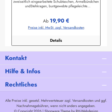
zweiseitlich eingearbeitete Schubtaschen, Ärmelbündchen
undStehkragen, buntgewebte pflegeleichte
Baumwollmischung,80% Baumwolle / 20% Polyester. (ca.
115 g/m²)Herstellerinformationen:AS Bekleidungswerk
19,90 €
GmbHHeglitzer Str. 1226409 Wittmundinfo@modas-
Regulärer Preis:
Ab
bekleidung.de
Preise inkl. MwSt. zzgl. Versandkosten
Details
Kontakt
Hilfe & Infos
Rechtliches
Alle Preise inkl. gesetzl. Mehrwertsteuer zzgl.
Versandkosten
und ggf.
Nachnahmegebühren, wenn nicht anders angegeben.
© Copyright 2026 | Shopware Theme by
RH-Webdesign