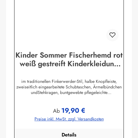
Kinder Sommer Fischerhemd rot
weiß gestreift Kinderkleidung
Hemd
im traditionellen Finkerwerder-Stil, halbe Knopfleiste,
zweiseitlich eingearbeitete Schubtaschen, Ärmelbündchen
undStehkragen, buntgewebte pflegeleichte
Baumwollmischung,80% Baumwolle / 20% Polyester. (ca.
115 g/m²)Herstellerinformationen:AS Bekleidungswerk
19,90 €
GmbHHeglitzer Str. 1226409 Wittmundinfo@modas-
Regulärer Preis:
Ab
bekleidung.de
Preise inkl. MwSt. zzgl. Versandkosten
Details