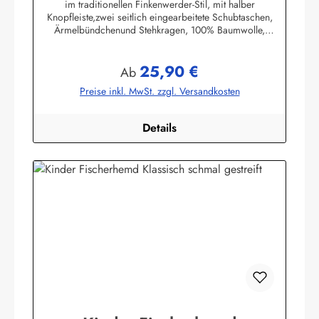
im traditionellen Finkenwerder-Stil, mit halber
Knopfleiste,zwei seitlich eingearbeitete Schubtaschen,
Ärmelbündchenund Stehkragen, 100% Baumwolle,
buntgewebt. (ca. 190 g/m²)Herstellerinformationen:AS
Bekleidungswerk GmbHHeglitzer Str. 1226409
25,90 €
Wittmundinfo@modas-bekleidung.de
Regulärer Preis:
Ab
Preise inkl. MwSt. zzgl. Versandkosten
Details