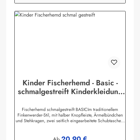
Kinder Fischerhemd - Basic -
schmalgestreift Kinderkleidung
Hemd Buscherump
Fischerhemd schmalgestreift BASICIm traditionellem
Finkenwerder-Stil, mit halber Knopfleiste, Ärmelbündchen
und Stehkragen, zwei seitlich eingearbeitete Schubtaschen,
100% Baumwolle, buntgewebt.Herstellerinformationen:AS
Bekleidungswerk GmbHHeglitzer Str. 1226409
20,90 €
Wittmundinfo@modas-bekleidung.de
Regulärer Preis:
Ab