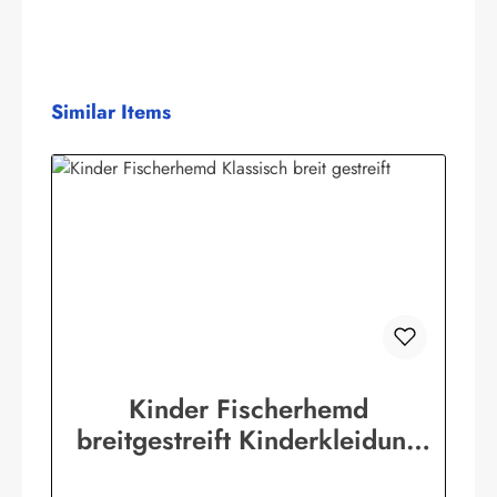
Produktgalerie überspringen
Similar Items
Kinder Fischerhemd
breitgestreift Kinderkleidung
Hemd original Buscherump