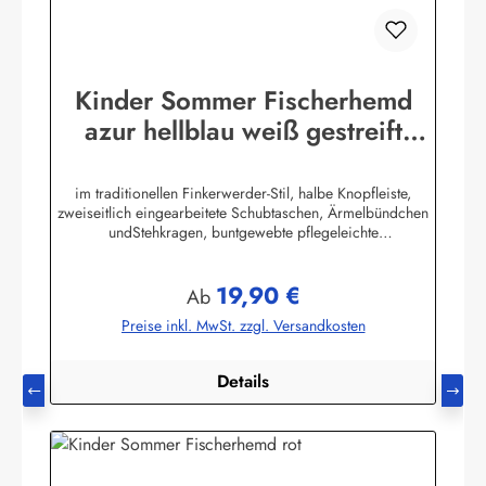
Kinder Sommer Fischerhemd
azur hellblau weiß gestreift
Kinderkleidung Hemd
im traditionellen Finkerwerder-Stil, halbe Knopfleiste,
zweiseitlich eingearbeitete Schubtaschen, Ärmelbündchen
undStehkragen, buntgewebte pflegeleichte
Baumwollmischung,80% Baumwolle / 20% Polyester. (ca.
115 g/m²)Herstellerinformationen:AS Bekleidungswerk
19,90 €
GmbHHeglitzer Str. 1226409 Wittmundinfo@modas-
Regulärer Preis:
Ab
bekleidung.de
Preise inkl. MwSt. zzgl. Versandkosten
Details