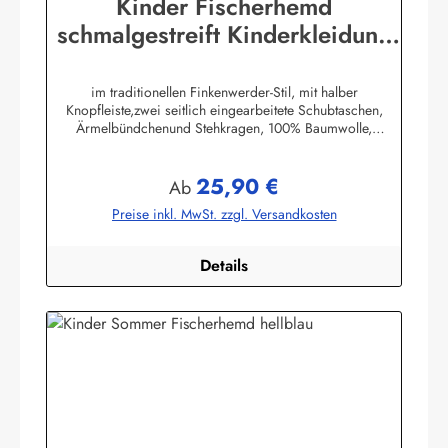
Kinder Fischerhemd
schmalgestreift Kinderkleidung
Hemd original Buscherump
im traditionellen Finkenwerder-Stil, mit halber
Knopfleiste,zwei seitlich eingearbeitete Schubtaschen,
Ärmelbündchenund Stehkragen, 100% Baumwolle,
buntgewebt. (ca. 190 g/m²)Herstellerinformationen:AS
Bekleidungswerk GmbHHeglitzer Str. 1226409
25,90 €
Wittmundinfo@modas-bekleidung.de
Regulärer Preis:
Ab
Preise inkl. MwSt. zzgl. Versandkosten
Details