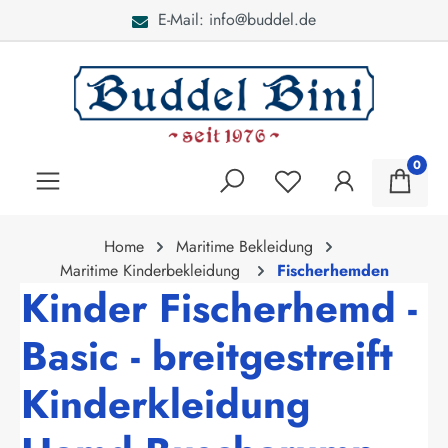
nfo@buddel.de
Bei Fragen:
alt springen
0
Home
Maritime Bekleidung
Maritime Kinderbekleidung
Fischerhemden
Kinder Fischerhemd -
Basic - breitgestreift
Kinderkleidung