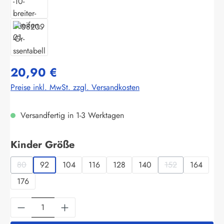
20,90 €
Preise inkl. MwSt. zzgl. Versandkosten
Versandfertig in 1-3 Werktagen
auswählen
Kinder Größe
80
92
104
116
128
140
152
164
(Diese Option ist zurzeit nicht verfügbar.)
(Diese Option ist z
176
Produkt Anzahl: Gib den gewünschten Wert ein