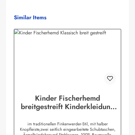
Produktgalerie überspringen
Similar Items
Kinder Fischerhemd
breitgestreift Kinderkleidung
Hemd original Buscherump
im traditionellen Finkenwerder-Stil, mit halber
Knopfleiste,zwei seitlich eingearbeitete Schubtaschen,
Ärmelbündchenund Stehkragen, 100% Baumwolle,