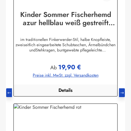
Kinder Sommer Fischerhemd
azur hellblau weiß gestreift
Kinderkleidung Hemd
im traditionellen Finkerwerder-Stil, halbe Knopfleiste,
zweiseitlich eingearbeitete Schubtaschen, Ärmelbündchen
undStehkragen, buntgewebte pflegeleichte
Baumwollmischung,80% Baumwolle / 20% Polyester. (ca.
115 g/m²)Herstellerinformationen:AS Bekleidungswerk
19,90 €
GmbHHeglitzer Str. 1226409 Wittmundinfo@modas-
Regulärer Preis:
Ab
bekleidung.de
Preise inkl. MwSt. zzgl. Versandkosten
Details