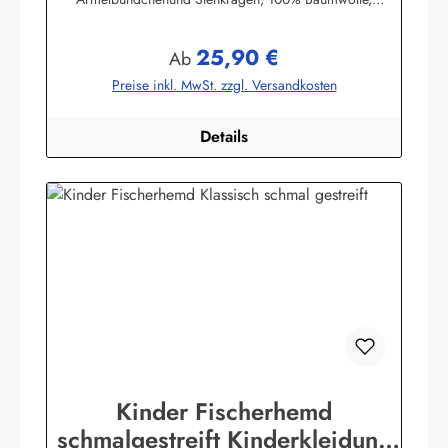
buntgewebt. (ca. 190 g/m²)Herstellerinformationen:AS
Bekleidungswerk GmbHHeglitzer Str. 1226409
25,90 €
Wittmundinfo@modas-bekleidung.de
Regulärer Preis:
Ab
Preise inkl. MwSt. zzgl. Versandkosten
Details
Kinder Fischerhemd
schmalgestreift Kinderkleidung