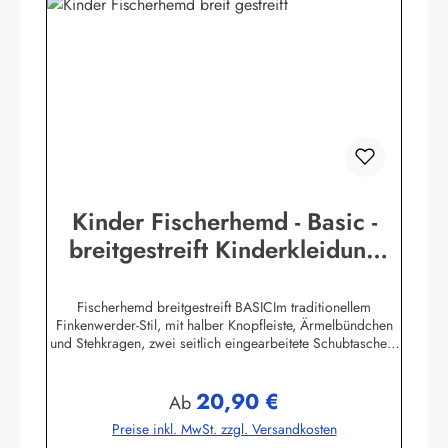
Kinder Fischerhemd - Basic -
breitgestreift Kinderkleidung
Hemd Buscherump
Fischerhemd breitgestreift BASICIm traditionellem
Finkenwerder-Stil, mit halber Knopfleiste, Ärmelbündchen
und Stehkragen, zwei seitlich eingearbeitete Schubtaschen,
100% Baumwolle, buntgewebt. Herstellerinformationen:AS
Bekleidungswerk GmbHHeglitzer Str. 1226409
20,90 €
Wittmundinfo@modas-bekleidung.de
Regulärer Preis:
Ab
Preise inkl. MwSt. zzgl. Versandkosten