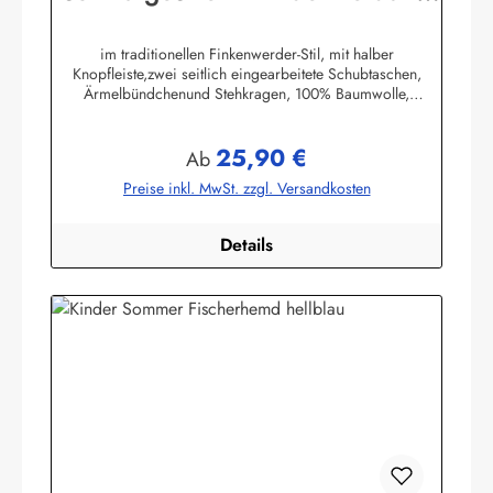
Hemd original Buscherump
im traditionellen Finkenwerder-Stil, mit halber
Knopfleiste,zwei seitlich eingearbeitete Schubtaschen,
Ärmelbündchenund Stehkragen, 100% Baumwolle,
buntgewebt. (ca. 190 g/m²)Herstellerinformationen:AS
Bekleidungswerk GmbHHeglitzer Str. 1226409
25,90 €
Wittmundinfo@modas-bekleidung.de
Regulärer Preis:
Ab
Preise inkl. MwSt. zzgl. Versandkosten
Details