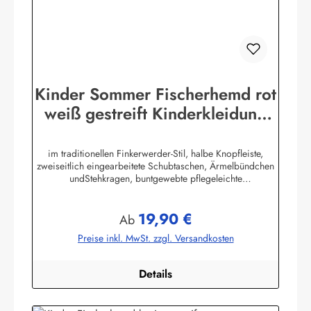
Kinder Sommer Fischerhemd rot
weiß gestreift Kinderkleidung
Hemd
im traditionellen Finkerwerder-Stil, halbe Knopfleiste,
zweiseitlich eingearbeitete Schubtaschen, Ärmelbündchen
undStehkragen, buntgewebte pflegeleichte
Baumwollmischung,80% Baumwolle / 20% Polyester. (ca.
115 g/m²)Herstellerinformationen:AS Bekleidungswerk
19,90 €
GmbHHeglitzer Str. 1226409 Wittmundinfo@modas-
Regulärer Preis:
Ab
bekleidung.de
Preise inkl. MwSt. zzgl. Versandkosten
Details