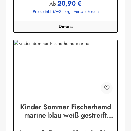
20,90 €
Wittmundinfo@modas-bekleidung.de
Regulärer Preis:
Ab
Preise inkl. MwSt. zzgl. Versandkosten
Details
Kinder Sommer Fischerhemd
marine blau weiß gestreift
Kinderkleidung Hemd