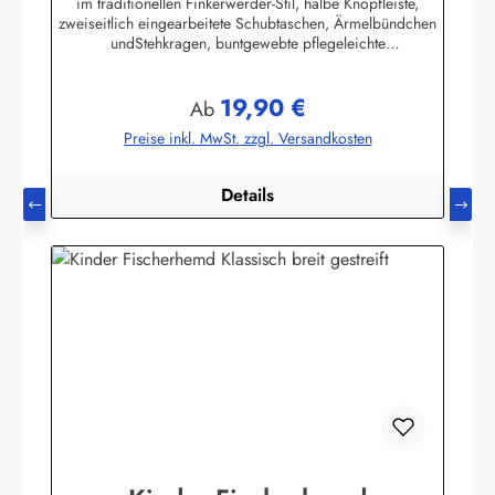
im traditionellen Finkerwerder-Stil, halbe Knopfleiste,
zweiseitlich eingearbeitete Schubtaschen, Ärmelbündchen
undStehkragen, buntgewebte pflegeleichte
Baumwollmischung,80% Baumwolle / 20% Polyester. (ca.
115 g/m²)Herstellerinformationen:AS Bekleidungswerk
19,90 €
GmbHHeglitzer Str. 1226409 Wittmundinfo@modas-
Regulärer Preis:
Ab
bekleidung.de
Preise inkl. MwSt. zzgl. Versandkosten
Details