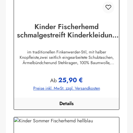
Kinder Fischerhemd
schmalgestreift Kinderkleidung
Hemd original Buscherump
im traditionellen Finkenwerder-Stil, mit halber
Knopfleiste,zwei seitlich eingearbeitete Schubtaschen,
Ärmelbündchenund Stehkragen, 100% Baumwolle,
buntgewebt. (ca. 190 g/m²)Herstellerinformationen:AS
Bekleidungswerk GmbHHeglitzer Str. 1226409
25,90 €
Wittmundinfo@modas-bekleidung.de
Regulärer Preis:
Ab
Preise inkl. MwSt. zzgl. Versandkosten
Details