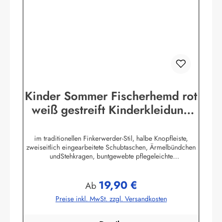
Kinder Sommer Fischerhemd rot
weiß gestreift Kinderkleidung
Hemd
im traditionellen Finkerwerder-Stil, halbe Knopfleiste,
zweiseitlich eingearbeitete Schubtaschen, Ärmelbündchen
undStehkragen, buntgewebte pflegeleichte
Baumwollmischung,80% Baumwolle / 20% Polyester. (ca.
115 g/m²)Herstellerinformationen:AS Bekleidungswerk
19,90 €
GmbHHeglitzer Str. 1226409 Wittmundinfo@modas-
Regulärer Preis:
Ab
bekleidung.de
Preise inkl. MwSt. zzgl. Versandkosten