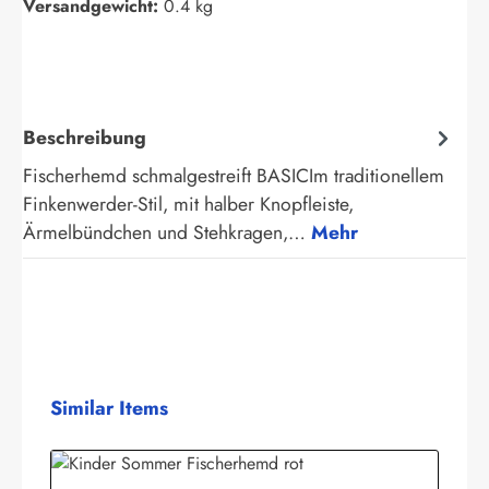
Versandgewicht:
0.4 kg
Beschreibung
Fischerhemd schmalgestreift BASICIm traditionellem
Finkenwerder-Stil, mit halber Knopfleiste,
Ärmelbündchen und Stehkragen,…
Mehr
Produktgalerie überspringen
Similar Items