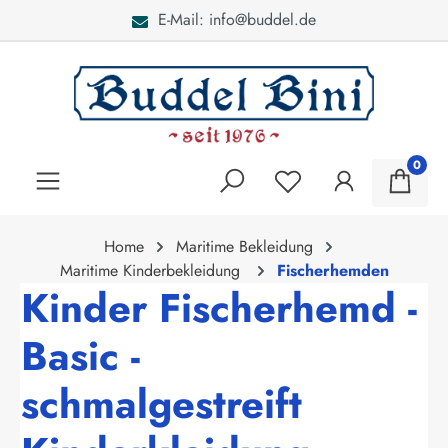
ddel.de
Bei Fragen: 040 -
alt springen
0
Home
Maritime Bekleidung
Maritime Kinderbekleidung
Fischerhemden
Kinder Fischerhemd -
Basic -
schmalgestreift