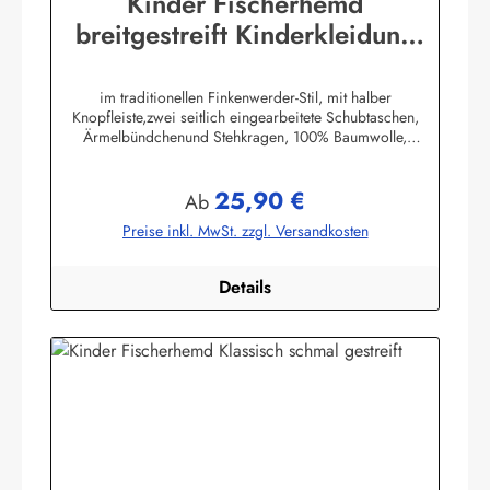
Kinder Fischerhemd
breitgestreift Kinderkleidung
Hemd original Buscherump
im traditionellen Finkenwerder-Stil, mit halber
Knopfleiste,zwei seitlich eingearbeitete Schubtaschen,
Ärmelbündchenund Stehkragen, 100% Baumwolle,
buntgewebt. (ca. 190 g/m²)Herstellerinformationen:AS
Bekleidungswerk GmbHHeglitzer Str. 1226409
25,90 €
Wittmundinfo@modas-bekleidung.de
Regulärer Preis:
Ab
Preise inkl. MwSt. zzgl. Versandkosten
Details