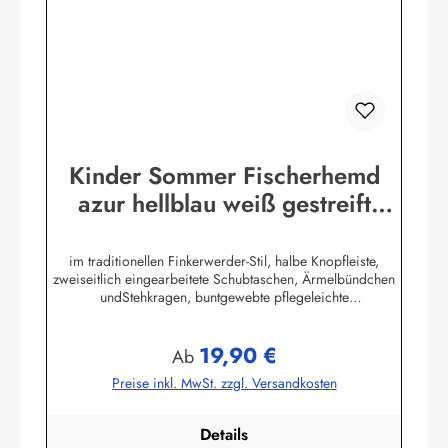
Kinder Sommer Fischerhemd
azur hellblau weiß gestreift
Kinderkleidung Hemd
im traditionellen Finkerwerder-Stil, halbe Knopfleiste,
zweiseitlich eingearbeitete Schubtaschen, Ärmelbündchen
undStehkragen, buntgewebte pflegeleichte
Baumwollmischung,80% Baumwolle / 20% Polyester. (ca.
115 g/m²)Herstellerinformationen:AS Bekleidungswerk
19,90 €
GmbHHeglitzer Str. 1226409 Wittmundinfo@modas-
Regulärer Preis:
Ab
bekleidung.de
Preise inkl. MwSt. zzgl. Versandkosten
Details