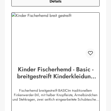
Details
Kinder Fischerhemd - Basic -
breitgestreift Kinderkleidung
Hemd Buscherump
Fischerhemd breitgestreift BASICIm traditionellem
Finkenwerder-Stil, mit halber Knopfleiste, Ärmelbündchen
und Stehkragen, zwei seitlich eingearbeitete Schubtaschen,
100% Baumwolle, buntgewebt. Herstellerinformationen:AS
Bekleidungswerk GmbHHeglitzer Str. 1226409