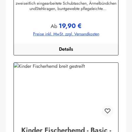
zweiseitlich eingearbeitete Schubtaschen, Ärmelbündchen
undStehkragen, buntgewebte pflegeleichte
Baumwollmischung,80% Baumwolle / 20% Polyester. (ca.
115 g/m²)Herstellerinformationen:AS Bekleidungswerk
19,90 €
GmbHHeglitzer Str. 1226409 Wittmundinfo@modas-
Regulärer Preis:
Ab
bekleidung.de
Preise inkl. MwSt. zzgl. Versandkosten
Details
Kinder Fischerhemd - Basic -