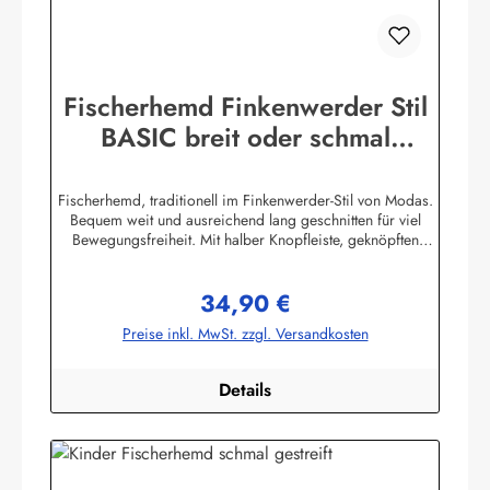
Fischerhemd Finkenwerder Stil
BASIC breit oder schmal
gestreift Buscherump
Fischerhemd, traditionell im Finkenwerder-Stil von Modas.
Bequem weit und ausreichend lang geschnitten für viel
Bewegungsfreiheit. Mit halber Knopfleiste, geknöpften
Ärmelbündchen, Stehkragen und einer aufgesetzten
Brusttasche.Beste Import - Qualität 100% Baumwolle,
34,90 €
buntgewebt. (ca. 190 g/m²) Achtung! Die Hemden fallen
Regulärer Preis:
sehr groß aus. Bitte Größentabelle beachten. Die
Preise inkl. MwSt. zzgl. Versandkosten
Größentabelle finden Sie unter diesem Link oder bei den
Bildern Herstellerinformationen:AS Bekleidungswerk
GmbHHeglitzer Str. 1226409 Wittmundinfo@modas-
Details
bekleidung.de