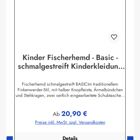
Kinder Fischerhemd - Basic -
schmalgestreift Kinderkleidung
Hemd Buscherump
Fischerhemd schmalgestreift BASICIm traditionellem
Finkenwerder-Stil, mit halber Knopfleiste, Ärmelbündchen
und Stehkragen, zwei seitlich eingearbeitete Schubtaschen,
100% Baumwolle, buntgewebt.Herstellerinformationen:AS
Bekleidungswerk GmbHHeglitzer Str. 1226409
20,90 €
Wittmundinfo@modas-bekleidung.de
Regulärer Preis:
Ab
Preise inkl. MwSt. zzgl. Versandkosten
Details