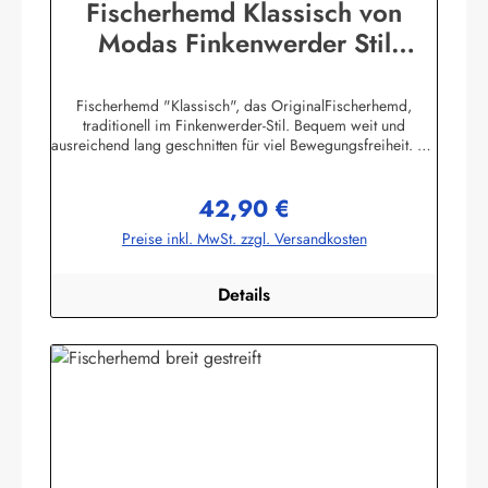
Fischerhemd Klassisch von
Modas Finkenwerder Stil
Buscherump
Fischerhemd "Klassisch", das OriginalFischerhemd,
traditionell im Finkenwerder-Stil. Bequem weit und
ausreichend lang geschnitten für viel Bewegungsfreiheit. Mit
halber Knopfleiste, geknöpften Ärmelbündchen und
Stehkragen.100% Baumwolle, buntgewebt. ca. 190g/m2
42,90 €
Die Größentabelle finden Sie unter diesem Link oder bei
Regulärer Preis:
den Bildern Herren-Größen 42-74 (entspricht Damen-
Preise inkl. MwSt. zzgl. Versandkosten
Größen 36-68) Herstellerinformationen:AS
Bekleidungswerk GmbHHeglitzer Str. 1226409
Wittmundinfo@modas-bekleidung.de
Details