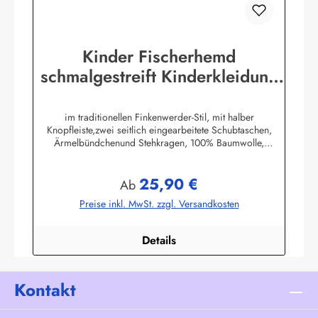
Kinder Fischerhemd
schmalgestreift Kinderkleidung
Hemd original Buscherump
im traditionellen Finkenwerder-Stil, mit halber
Knopfleiste,zwei seitlich eingearbeitete Schubtaschen,
Ärmelbündchenund Stehkragen, 100% Baumwolle,
buntgewebt. (ca. 190 g/m²)Herstellerinformationen:AS
Bekleidungswerk GmbHHeglitzer Str. 1226409
25,90 €
Wittmundinfo@modas-bekleidung.de
Regulärer Preis:
Ab
Preise inkl. MwSt. zzgl. Versandkosten
Details
Kontakt