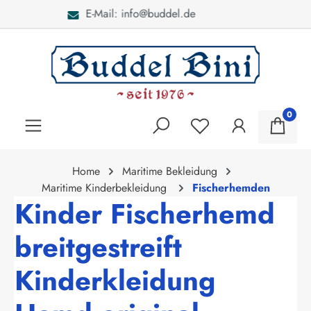
Bei Fragen: 040 - 46 28 52
alt springen
0
Home
Maritime Bekleidung
Maritime Kinderbekleidung
Fischerhemden
Kinder Fischerhemd
breitgestreift
Kinderkleidung