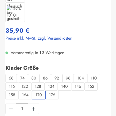
35,90 €
Preise inkl. MwSt. zzgl. Versandkosten
Versandfertig in 1-3 Werktagen
auswählen
Kinder Größe
68
74
80
86
92
98
104
110
116
122
128
134
140
146
152
158
164
170
176
Produkt Anzahl: Gib den gewünschten Wert ein