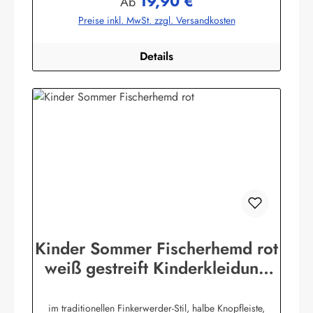
19,90 €
Regulärer Preis:
Ab
bekleidung.de
Preise inkl. MwSt. zzgl. Versandkosten
Details
Kinder Sommer Fischerhemd rot
weiß gestreift Kinderkleidung
Hemd
im traditionellen Finkerwerder-Stil, halbe Knopfleiste,