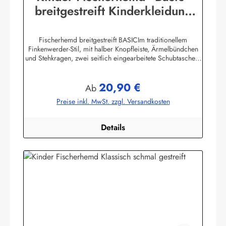
breitgestreift Kinderkleidung
Hemd Buscherump
Fischerhemd breitgestreift BASICIm traditionellem
Finkenwerder-Stil, mit halber Knopfleiste, Ärmelbündchen
und Stehkragen, zwei seitlich eingearbeitete Schubtaschen,
100% Baumwolle, buntgewebt. Herstellerinformationen:AS
Bekleidungswerk GmbHHeglitzer Str. 1226409
20,90 €
Wittmundinfo@modas-bekleidung.de
Regulärer Preis:
Ab
Preise inkl. MwSt. zzgl. Versandkosten
Details