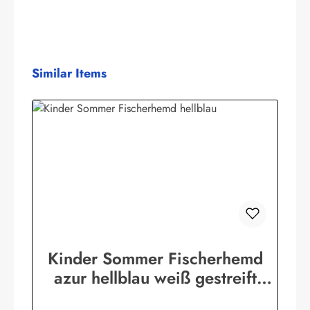
Produktgalerie überspringen
Similar Items
Kinder Sommer Fischerhemd
azur hellblau weiß gestreift
Kinderkleidung Hemd