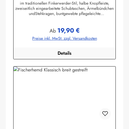
im traditionellen Finkerwerder-Stil, halbe Knopfleiste,
zweiseitlich eingearbeitete Schubtaschen, Ärmelbündchen
undStehkragen, buntgewebte pflegeleichte
Baumwollmischung,80% Baumwolle / 20% Polyester. (ca.
115 g/m²)Herstellerinformationen:AS Bekleidungswerk
19,90 €
GmbHHeglitzer Str. 1226409 Wittmundinfo@modas-
Regulärer Preis:
Ab
bekleidung.de
Preise inkl. MwSt. zzgl. Versandkosten
Details