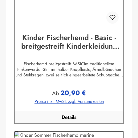
Kinder Fischerhemd - Basic -
breitgestreift Kinderkleidung
Hemd Buscherump
Fischerhemd breitgestreift BASICIm traditionellem
Finkenwerder-Stil, mit halber Knopfleiste, Ärmelbündchen
und Stehkragen, zwei seitlich eingearbeitete Schubtaschen,
100% Baumwolle, buntgewebt. Herstellerinformationen:AS
Bekleidungswerk GmbHHeglitzer Str. 1226409
20,90 €
Wittmundinfo@modas-bekleidung.de
Regulärer Preis:
Ab
Preise inkl. MwSt. zzgl. Versandkosten
Details