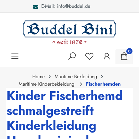
Bei Fragen: 040 - 46 28 52
alt springen
0
Home
Maritime Bekleidung
Maritime Kinderbekleidung
Fischerhemden
Kinder Fischerhemd
schmalgestreift
Kinderkleidung