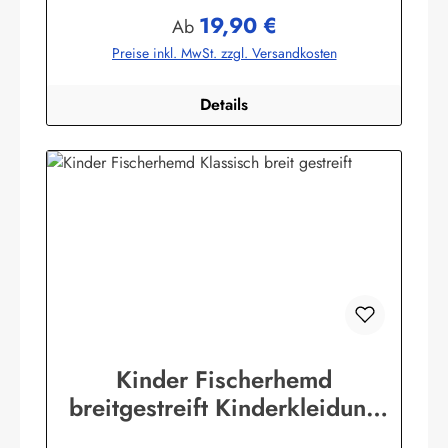
115 g/m²)Herstellerinformationen:AS Bekleidungswerk
19,90 €
GmbHHeglitzer Str. 1226409 Wittmundinfo@modas-
Regulärer Preis:
Ab
bekleidung.de
Preise inkl. MwSt. zzgl. Versandkosten
Details
Kinder Fischerhemd
breitgestreift Kinderkleidung
Hemd original Buscherump