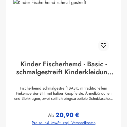
Kinder Fischerhemd - Basic -
schmalgestreift Kinderkleidung
Hemd Buscherump
Fischerhemd schmalgestreift BASICIm traditionellem
Finkenwerder-Stil, mit halber Knopfleiste, Ärmelbündchen
und Stehkragen, zwei seitlich eingearbeitete Schubtaschen,
100% Baumwolle, buntgewebt.Herstellerinformationen:AS
Bekleidungswerk GmbHHeglitzer Str. 1226409
20,90 €
Wittmundinfo@modas-bekleidung.de
Regulärer Preis:
Ab
Preise inkl. MwSt. zzgl. Versandkosten