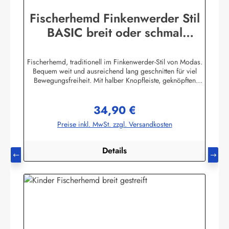
Fischerhemd Finkenwerder Stil
BASIC breit oder schmal
gestreift Buscherump
Fischerhemd, traditionell im Finkenwerder-Stil von Modas.
Bequem weit und ausreichend lang geschnitten für viel
Bewegungsfreiheit. Mit halber Knopfleiste, geknöpften
Ärmelbündchen, Stehkragen und einer aufgesetzten
Brusttasche.Beste Import - Qualität 100% Baumwolle,
34,90 €
buntgewebt. (ca. 190 g/m²) Achtung! Die Hemden fallen
Regulärer Preis:
sehr groß aus. Bitte Größentabelle beachten. Die
Preise inkl. MwSt. zzgl. Versandkosten
Größentabelle finden Sie unter diesem Link oder bei den
Bildern Herstellerinformationen:AS Bekleidungswerk
GmbHHeglitzer Str. 1226409 Wittmundinfo@modas-
Details
bekleidung.de