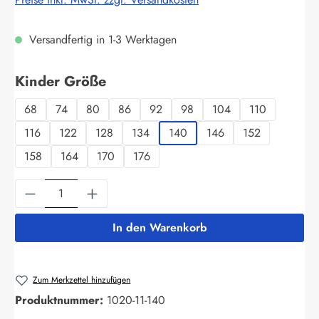
Versandfertig in 1-3 Werktagen
auswählen
Kinder Größe
68
74
80
86
92
98
104
110
116
122
128
134
140
146
152
158
164
170
176
Produkt Anzahl: Gib den gewünschten Wert ein
In den Warenkorb
Zum Merkzettel hinzufügen
Produktnummer:
1020-11-140