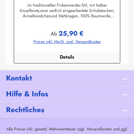
im traditionellen Finkenwerder-Stil, mit halber
Knopfleiste,zwei seitlich eingearbeitete Schubtaschen,
Ärmelbündchenund Stehkragen, 100% Baumwolle,
buntgewebt. (ca. 190 g/m²)Herstellerinformationen:AS
Bekleidungswerk GmbHHeglitzer Str. 1226409
25,90 €
Wittmundinfo@modas-bekleidung.de
Regulärer Preis:
Ab
Preise inkl. MwSt. zzgl. Versandkosten
Details
Kontakt
Hilfe & Infos
Rechtliches
Alle Preise inkl. gesetzl. Mehrwertsteuer zzgl.
Versandkosten
und ggf.