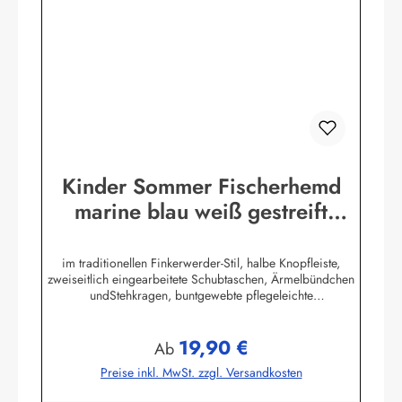
Kinder Sommer Fischerhemd
marine blau weiß gestreift
Kinderkleidung Hemd
im traditionellen Finkerwerder-Stil, halbe Knopfleiste,
zweiseitlich eingearbeitete Schubtaschen, Ärmelbündchen
undStehkragen, buntgewebte pflegeleichte
Baumwollmischung,80% Baumwolle / 20% Polyester. (ca.
115 g/m²)Herstellerinformationen:AS Bekleidungswerk
19,90 €
GmbHHeglitzer Str. 1226409 Wittmundinfo@modas-
Regulärer Preis:
Ab
bekleidung.de
Preise inkl. MwSt. zzgl. Versandkosten