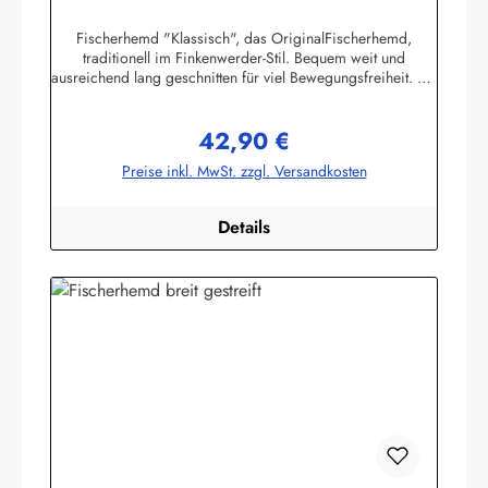
Buscherump
Fischerhemd "Klassisch", das OriginalFischerhemd,
traditionell im Finkenwerder-Stil. Bequem weit und
ausreichend lang geschnitten für viel Bewegungsfreiheit. Mit
halber Knopfleiste, geknöpften Ärmelbündchen und
Stehkragen.100% Baumwolle, buntgewebt. ca. 190g/m2
42,90 €
Die Größentabelle finden Sie unter diesem Link oder bei
Regulärer Preis:
den Bildern Herren-Größen 42-74 (entspricht Damen-
Preise inkl. MwSt. zzgl. Versandkosten
Größen 36-68) Herstellerinformationen:AS
Bekleidungswerk GmbHHeglitzer Str. 1226409
Wittmundinfo@modas-bekleidung.de
Details