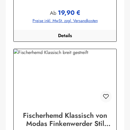
Baumwollmischung,80% Baumwolle / 20% Polyester. (ca.
115 g/m²)Herstellerinformationen:AS Bekleidungswerk
19,90 €
GmbHHeglitzer Str. 1226409 Wittmundinfo@modas-
Regulärer Preis:
Ab
bekleidung.de
Preise inkl. MwSt. zzgl. Versandkosten
Details
Fischerhemd Klassisch von
Modas Finkenwerder Stil