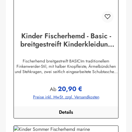
Kinder Fischerhemd - Basic -
breitgestreift Kinderkleidung
Hemd Buscherump
Fischerhemd breitgestreift BASICIm traditionellem
Finkenwerder-Stil, mit halber Knopfleiste, Ärmelbündchen
und Stehkragen, zwei seitlich eingearbeitete Schubtaschen,
100% Baumwolle, buntgewebt. Herstellerinformationen:AS
Bekleidungswerk GmbHHeglitzer Str. 1226409
20,90 €
Wittmundinfo@modas-bekleidung.de
Regulärer Preis:
Ab
Preise inkl. MwSt. zzgl. Versandkosten
Details