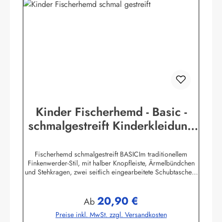
Kinder Fischerhemd - Basic -
schmalgestreift Kinderkleidung
Hemd Buscherump
Fischerhemd schmalgestreift BASICIm traditionellem
Finkenwerder-Stil, mit halber Knopfleiste, Ärmelbündchen
und Stehkragen, zwei seitlich eingearbeitete Schubtaschen,
100% Baumwolle, buntgewebt.Herstellerinformationen:AS
Bekleidungswerk GmbHHeglitzer Str. 1226409
20,90 €
Wittmundinfo@modas-bekleidung.de
Regulärer Preis:
Ab
Preise inkl. MwSt. zzgl. Versandkosten