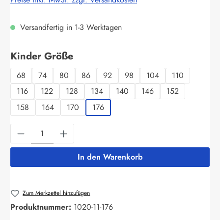
Versandfertig in 1-3 Werktagen
auswählen
Kinder Größe
68
74
80
86
92
98
104
110
116
122
128
134
140
146
152
158
164
170
176
Produkt Anzahl: Gib den gewünschten Wert ein
In den Warenkorb
Zum Merkzettel hinzufügen
Produktnummer:
1020-11-176