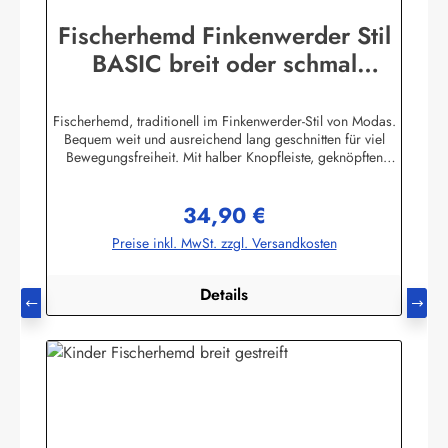
Fischerhemd Finkenwerder Stil
BASIC breit oder schmal
gestreift Buscherump
Fischerhemd, traditionell im Finkenwerder-Stil von Modas.
Bequem weit und ausreichend lang geschnitten für viel
Bewegungsfreiheit. Mit halber Knopfleiste, geknöpften
Ärmelbündchen, Stehkragen und einer aufgesetzten
Brusttasche.Beste Import - Qualität 100% Baumwolle,
34,90 €
buntgewebt. (ca. 190 g/m²) Achtung! Die Hemden fallen
Regulärer Preis:
sehr groß aus. Bitte Größentabelle beachten. Die
Preise inkl. MwSt. zzgl. Versandkosten
Größentabelle finden Sie unter diesem Link oder bei den
Bildern Herstellerinformationen:AS Bekleidungswerk
GmbHHeglitzer Str. 1226409 Wittmundinfo@modas-
Details
bekleidung.de