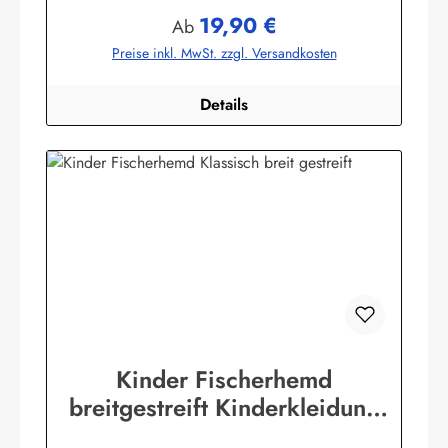
115 g/m²)Herstellerinformationen:AS Bekleidungswerk
19,90 €
GmbHHeglitzer Str. 1226409 Wittmundinfo@modas-
Regulärer Preis:
Ab
bekleidung.de
Preise inkl. MwSt. zzgl. Versandkosten
Details
Kinder Fischerhemd
breitgestreift Kinderkleidung
Hemd original Buscherump