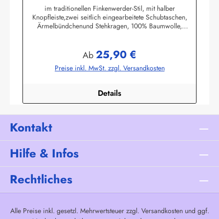
im traditionellen Finkenwerder-Stil, mit halber
Knopfleiste,zwei seitlich eingearbeitete Schubtaschen,
Ärmelbündchenund Stehkragen, 100% Baumwolle,
buntgewebt. (ca. 190 g/m²)Herstellerinformationen:AS
Bekleidungswerk GmbHHeglitzer Str. 1226409
25,90 €
Wittmundinfo@modas-bekleidung.de
Regulärer Preis:
Ab
Preise inkl. MwSt. zzgl. Versandkosten
Details
Kontakt
Hilfe & Infos
Rechtliches
Alle Preise inkl. gesetzl. Mehrwertsteuer zzgl.
Versandkosten
und ggf.