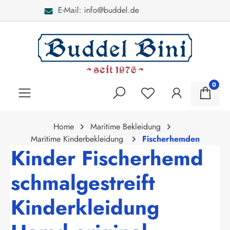
Bei Fragen: 040 - 46 28 52
alt springen
0
Home
Maritime Bekleidung
Maritime Kinderbekleidung
Fischerhemden
Kinder Fischerhemd
schmalgestreift
Kinderkleidung