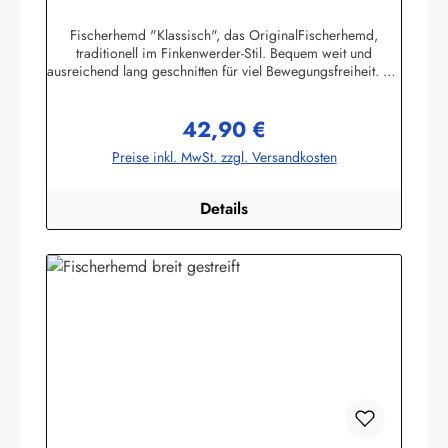
Buscherump
Fischerhemd "Klassisch", das OriginalFischerhemd,
traditionell im Finkenwerder-Stil. Bequem weit und
ausreichend lang geschnitten für viel Bewegungsfreiheit. Mit
halber Knopfleiste, geknöpften Ärmelbündchen und
Stehkragen.100% Baumwolle, buntgewebt. ca. 190g/m2
42,90 €
Die Größentabelle finden Sie unter diesem Link oder bei
Regulärer Preis:
den Bildern Herren-Größen 42-74 (entspricht Damen-
Preise inkl. MwSt. zzgl. Versandkosten
Größen 36-68) Herstellerinformationen:AS
Bekleidungswerk GmbHHeglitzer Str. 1226409
Wittmundinfo@modas-bekleidung.de
Details