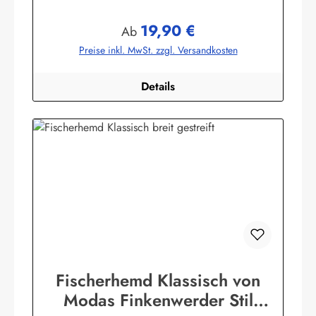
Baumwollmischung,80% Baumwolle / 20% Polyester. (ca.
115 g/m²)Herstellerinformationen:AS Bekleidungswerk
19,90 €
GmbHHeglitzer Str. 1226409 Wittmundinfo@modas-
Regulärer Preis:
Ab
bekleidung.de
Preise inkl. MwSt. zzgl. Versandkosten
Details
Fischerhemd Klassisch von
Modas Finkenwerder Stil