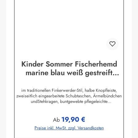
Kinder Sommer Fischerhemd
marine blau weiß gestreift
Kinderkleidung Hemd
im traditionellen Finkerwerder-Stil, halbe Knopfleiste,
zweiseitlich eingearbeitete Schubtaschen, Ärmelbündchen
undStehkragen, buntgewebte pflegeleichte
Baumwollmischung,80% Baumwolle / 20% Polyester. (ca.
115 g/m²)Herstellerinformationen:AS Bekleidungswerk
19,90 €
GmbHHeglitzer Str. 1226409 Wittmundinfo@modas-
Regulärer Preis:
Ab
bekleidung.de
Preise inkl. MwSt. zzgl. Versandkosten