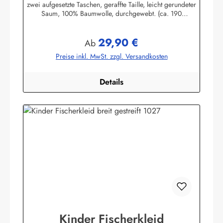
zwei aufgesetzte Taschen, geraffte Taille, leicht gerundeter
Saum, 100% Baumwolle, durchgewebt. (ca. 190
g/m²)Herstellerinformationen:AS Bekleidungswerk
GmbHHeglitzer Str. 1226409 Wittmundinfo@modas-
29,90 €
bekleidung.de
Regulärer Preis:
Ab
Preise inkl. MwSt. zzgl. Versandkosten
Details
Kinder Fischerkleid