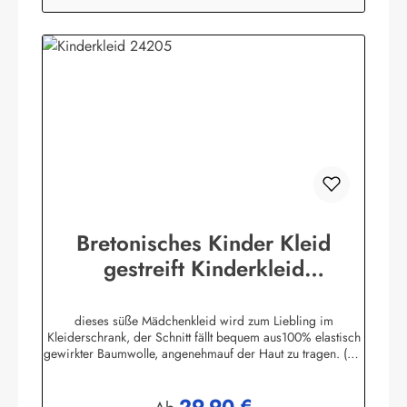
Bretonisches Kinder Kleid
gestreift Kinderkleid
verschiedene Farben & Größen
dieses süße Mädchenkleid wird zum Liebling im
Kleiderschrank, der Schnitt fällt bequem aus100% elastisch
gewirkter Baumwolle, angenehmauf der Haut zu tragen. (ca.
225 g/m²)Herstellerinformationen:AS Bekleidungswerk
GmbHHeglitzer Str. 1226409 Wittmundinfo@modas-
29,90 €
bekleidung.de