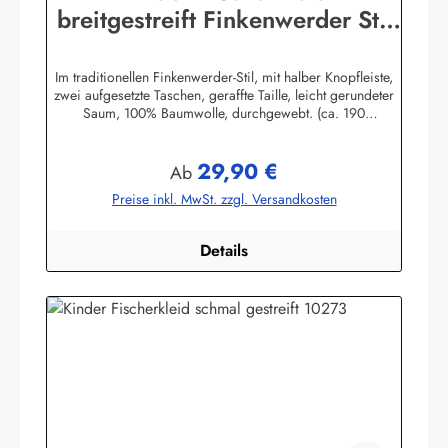
breitgestreift Finkenwerder Stil
Kinderkleidung Kinderkleid
Im traditionellen Finkenwerder-Stil, mit halber Knopfleiste,
zwei aufgesetzte Taschen, geraffte Taille, leicht gerundeter
Saum, 100% Baumwolle, durchgewebt. (ca. 190
g/m²)Herstellerinformationen:AS Bekleidungswerk
GmbHHeglitzer Str. 1226409 Wittmundinfo@modas-
29,90 €
bekleidung.de
Regulärer Preis:
Ab
Preise inkl. MwSt. zzgl. Versandkosten
Details