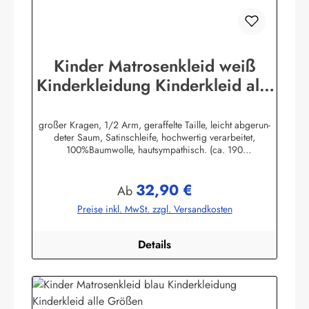
Kinder Matrosenkleid weiß
Kinderkleidung Kinderkleid alle
Größen
großer Kragen, 1/2 Arm, geraffelte Taille, leicht abgerun-
deter Saum, Satinschleife, hochwertig verarbeitet,
100%Baumwolle, hautsympathisch. (ca. 190
g/m²)Herstellerinformationen:AS Bekleidungswerk
GmbHHeglitzer Str. 1226409 Wittmundinfo@modas-
32,90 €
bekleidung.de
Regulärer Preis:
Ab
Preise inkl. MwSt. zzgl. Versandkosten
Details