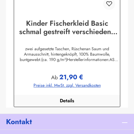
Kinder Fischerkleid Basic
schmal gestreift verschiedene
Größen
zwei aufgesetzte Taschen, Rüschenan Saum und
Armausschnitt, hintengeknöpft, 100% Baumwolle,
buntgewebt.(ca. 190 g/m²)Herstellerinformationen:AS
Bekleidungswerk GmbHHeglitzer Str. 1226409
Wittmundinfo@modas-bekleidung.de
21,90 €
Regulärer Preis:
Ab
Preise inkl. MwSt. zzgl. Versandkosten
Details
Kontakt