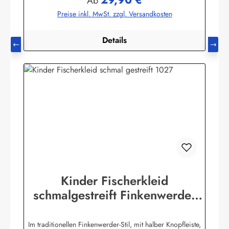
Regulärer Preis:
Ab
Preise inkl. MwSt. zzgl. Versandkosten
Details
Kinder Fischerkleid
schmalgestreift Finkenwerder
Stil Kinderkleidung Kinderkleid
Im traditionellen Finkenwerder-Stil, mit halber Knopfleiste,