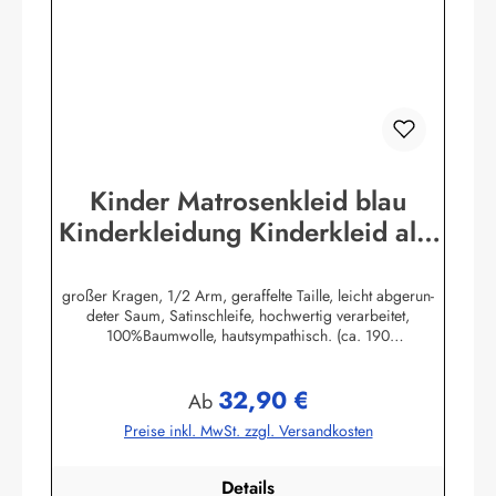
Kinder Matrosenkleid blau
Kinderkleidung Kinderkleid alle
Größen
großer Kragen, 1/2 Arm, geraffelte Taille, leicht abgerun-
deter Saum, Satinschleife, hochwertig verarbeitet,
100%Baumwolle, hautsympathisch. (ca. 190
g/m²)Herstellerinformationen:AS Bekleidungswerk
GmbHHeglitzer Str. 1226409 Wittmundinfo@modas-
32,90 €
bekleidung.de
Regulärer Preis:
Ab
Preise inkl. MwSt. zzgl. Versandkosten
Details