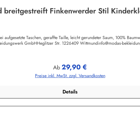
d breitgestreift Finkenwerder Stil Kinderk
 zwei aufgesetzte Taschen, geraffte Taille, leicht gerundeter Saum, 100% Bau
leidungswerk GmbHHeglitzer Str. 1226409 Wittmundinfo@modas-bekleidun
29,90 €
Regulärer Preis:
Ab
Preise inkl. MwSt. zzgl. Versandkosten
Details