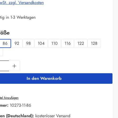
MwSt. zzgl. Versandkosten
tig in 1-3 Werktagen
auswählen
röße
86
92
98
104
110
116
122
128
Anzahl: Gib den gewünschten Wert ein oder 
In den Warenkorb
el hinzufügen
mer:
10273-11-86
en (Deutschland):
kostenloser Versand