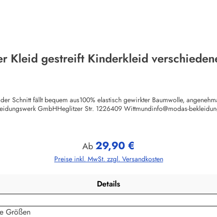
r Kleid gestreift Kinderkleid verschied
der Schnitt fällt bequem aus100% elastisch gewirkter Baumwolle, angenehma
leidungswerk GmbHHeglitzer Str. 1226409 Wittmundinfo@modas-bekleidun
29,90 €
Regulärer Preis:
Ab
Preise inkl. MwSt. zzgl. Versandkosten
Details