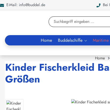
E-Mail: info@buddel.de
Bei F
en
Zur Suche springen
Home
Buddelschiffe
Maritime
Home
Kinder Fischerkleid Ba
Größen
Bildergalerie überspringen