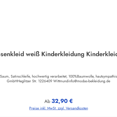
senkleid weiß Kinderkleidung Kinderklei
er Saum, Satinschleife, hochwertig verarbeitet, 100%Baumwolle, hautsympath
GmbHHeglitzer Str. 1226409 Wittmundinfo@modas-bekleidung.de
32,90 €
Regulärer Preis:
Ab
Preise inkl. MwSt. zzgl. Versandkosten