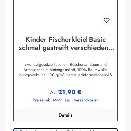
Kinder Fischerkleid Basic
schmal gestreift verschiedene
Größen
zwei aufgesetzte Taschen, Rüschenan Saum und
Armausschnitt, hintengeknöpft, 100% Baumwolle,
buntgewebt.(ca. 190 g/m²)Herstellerinformationen:AS
Bekleidungswerk GmbHHeglitzer Str. 1226409
Wittmundinfo@modas-bekleidung.de
21,90 €
Regulärer Preis:
Ab
Preise inkl. MwSt. zzgl. Versandkosten
Details