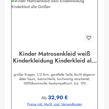
Kinder Matrosenkleid weiß
Kinderkleidung Kinderkleid alle
Größen
großer Kragen, 1/2 Arm, geraffelte Taille, leicht abgerun-
deter Saum, Satinschleife, hochwertig verarbeitet,
100%Baumwolle, hautsympathisch. (ca. 190
g/m²)Herstellerinformationen:AS Bekleidungswerk
GmbHHeglitzer Str. 1226409 Wittmundinfo@modas-
32,90 €
bekleidung.de
Regulärer Preis:
Ab
Preise inkl. MwSt. zzgl. Versandkosten