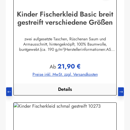
Kinder Fischerkleid Basic breit
gestreift verschiedene Größen
zwei aufgesetzte Taschen, Rüschenan Saum und
Armausschnitt, hintengeknöpft, 100% Baumwolle,
buntgewebt.(ca. 190 g/m²)Herstellerinformationen:AS
Bekleidungswerk GmbHHeglitzer Str. 1226409
Wittmundinfo@modas-bekleidung.de
21,90 €
Regulärer Preis:
Ab
Preise inkl. MwSt. zzgl. Versandkosten
Details