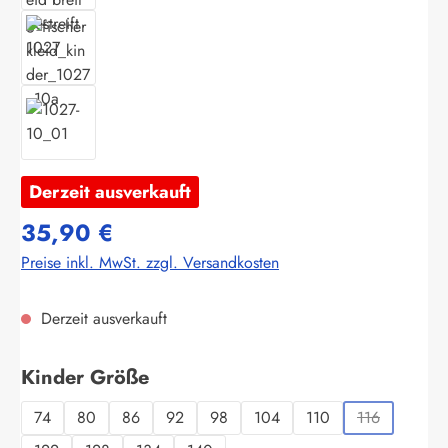
Derzeit ausverkauft
35,90 €
Preise inkl. MwSt. zzgl. Versandkosten
Derzeit ausverkauft
auswählen
Kinder Größe
74
80
86
92
98
104
110
116
(Diese Option 