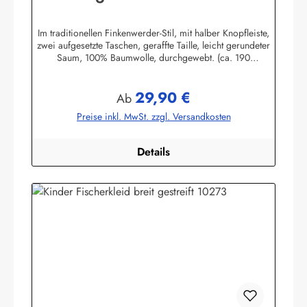
Stil Kinderkleidung Kinderkleid
Im traditionellen Finkenwerder-Stil, mit halber Knopfleiste,
zwei aufgesetzte Taschen, geraffte Taille, leicht gerundeter
Saum, 100% Baumwolle, durchgewebt. (ca. 190
g/m²)Herstellerinformationen:AS Bekleidungswerk
GmbHHeglitzer Str. 1226409 Wittmundinfo@modas-
29,90 €
bekleidung.de
Regulärer Preis:
Ab
Preise inkl. MwSt. zzgl. Versandkosten
Details