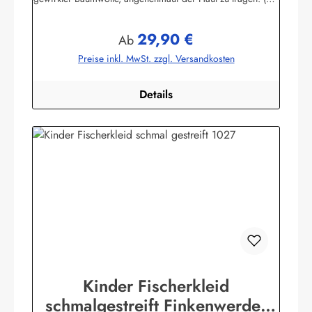
225 g/m²)Herstellerinformationen:AS Bekleidungswerk
GmbHHeglitzer Str. 1226409 Wittmundinfo@modas-
29,90 €
bekleidung.de
Regulärer Preis:
Ab
Preise inkl. MwSt. zzgl. Versandkosten
Details
Kinder Fischerkleid
schmalgestreift Finkenwerder