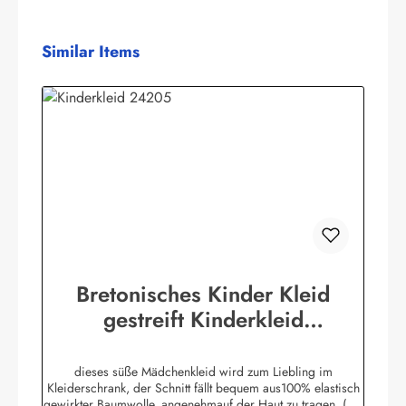
Produktgalerie überspringen
Similar Items
Bretonisches Kinder Kleid
gestreift Kinderkleid
verschiedene Farben & Größen
dieses süße Mädchenkleid wird zum Liebling im
Kleiderschrank, der Schnitt fällt bequem aus100% elastisch
gewirkter Baumwolle, angenehmauf der Haut zu tragen. (ca.