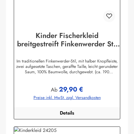
Kinder Fischerkleid
breitgestreift Finkenwerder Stil
Kinderkleidung Kinderkleid
Im traditionellen Finkenwerder-Stil, mit halber Knopfleiste,
zwei aufgesetzte Taschen, geraffte Taille, leicht gerundeter
Saum, 100% Baumwolle, durchgewebt. (ca. 190
g/m²)Herstellerinformationen:AS Bekleidungswerk
GmbHHeglitzer Str. 1226409 Wittmundinfo@modas-
29,90 €
bekleidung.de
Regulärer Preis:
Ab
Preise inkl. MwSt. zzgl. Versandkosten
Details