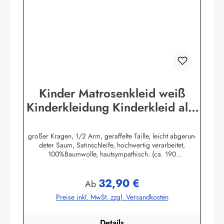
Kinder Matrosenkleid weiß
Kinderkleidung Kinderkleid alle
Größen
großer Kragen, 1/2 Arm, geraffelte Taille, leicht abgerun-
deter Saum, Satinschleife, hochwertig verarbeitet,
100%Baumwolle, hautsympathisch. (ca. 190
g/m²)Herstellerinformationen:AS Bekleidungswerk
GmbHHeglitzer Str. 1226409 Wittmundinfo@modas-
32,90 €
bekleidung.de
Regulärer Preis:
Ab
Preise inkl. MwSt. zzgl. Versandkosten
Details