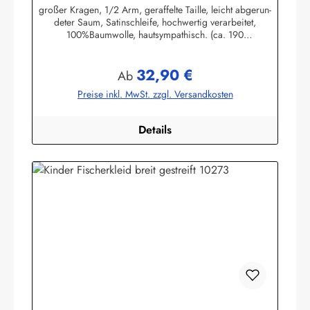
großer Kragen, 1/2 Arm, geraffelte Taille, leicht abgerun-
deter Saum, Satinschleife, hochwertig verarbeitet,
100%Baumwolle, hautsympathisch. (ca. 190
g/m²)Herstellerinformationen:AS Bekleidungswerk
GmbHHeglitzer Str. 1226409 Wittmundinfo@modas-
32,90 €
bekleidung.de
Regulärer Preis:
Ab
Preise inkl. MwSt. zzgl. Versandkosten
Details