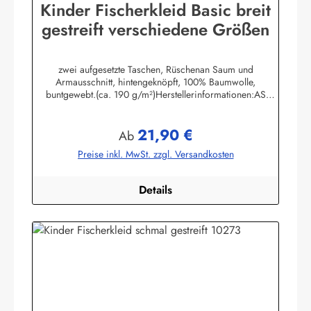
Kinder Fischerkleid Basic breit
gestreift verschiedene Größen
zwei aufgesetzte Taschen, Rüschenan Saum und
Armausschnitt, hintengeknöpft, 100% Baumwolle,
buntgewebt.(ca. 190 g/m²)Herstellerinformationen:AS
Bekleidungswerk GmbHHeglitzer Str. 1226409
Wittmundinfo@modas-bekleidung.de
21,90 €
Regulärer Preis:
Ab
Preise inkl. MwSt. zzgl. Versandkosten
Details