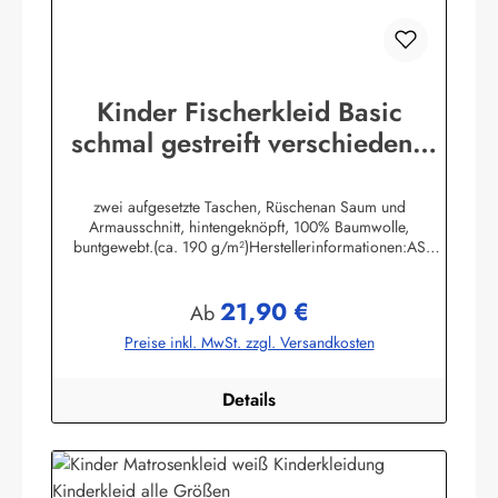
Kinder Fischerkleid Basic
schmal gestreift verschiedene
Größen
zwei aufgesetzte Taschen, Rüschenan Saum und
Armausschnitt, hintengeknöpft, 100% Baumwolle,
buntgewebt.(ca. 190 g/m²)Herstellerinformationen:AS
Bekleidungswerk GmbHHeglitzer Str. 1226409
Wittmundinfo@modas-bekleidung.de
21,90 €
Regulärer Preis:
Ab
Preise inkl. MwSt. zzgl. Versandkosten
Details