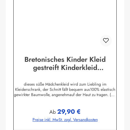
Bretonisches Kinder Kleid
gestreift Kinderkleid
verschiedene Farben & Größen
dieses süße Mädchenkleid wird zum Liebling im
Kleiderschrank, der Schnitt fällt bequem aus100% elastisch
gewirkter Baumwolle, angenehmauf der Haut zu tragen. (ca.
225 g/m²)Herstellerinformationen:AS Bekleidungswerk
GmbHHeglitzer Str. 1226409 Wittmundinfo@modas-
29,90 €
bekleidung.de
Regulärer Preis:
Ab
Preise inkl. MwSt. zzgl. Versandkosten