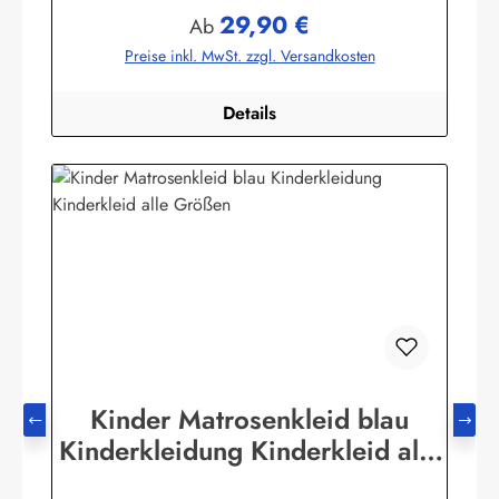
GmbHHeglitzer Str. 1226409 Wittmundinfo@modas-
29,90 €
bekleidung.de
Regulärer Preis:
Ab
Preise inkl. MwSt. zzgl. Versandkosten
Details
Kinder Matrosenkleid blau
Kinderkleidung Kinderkleid alle
Größen