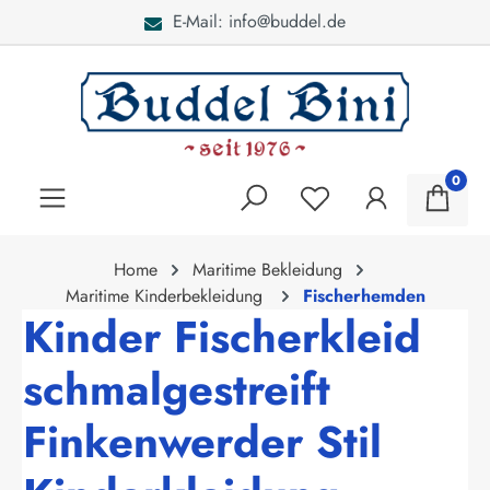
de
Bei Fragen: 040 - 46 2
alt springen
0
Home
Maritime Bekleidung
Maritime Kinderbekleidung
Fischerhemden
Kinder Fischerkleid
schmalgestreift
Finkenwerder Stil