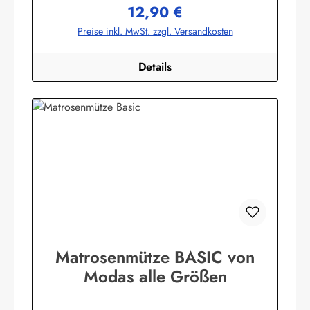
12,90 €
bekleidung.de
Regulärer Preis:
Preise inkl. MwSt. zzgl. Versandkosten
Details
Matrosenmütze BASIC von
Modas alle Größen