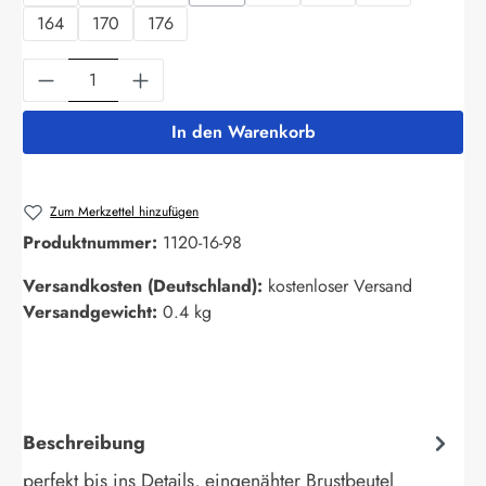
(Diese Option ist zurzeit nicht verfügbar.)
164
170
176
Produkt Anzahl: Gib den gewünschten Wert ein
In den Warenkorb
Zum Merkzettel hinzufügen
Produktnummer:
1120-16-98
Versandkosten (Deutschland):
kostenloser Versand
Versandgewicht:
0.4 kg
Beschreibung
perfekt bis ins Details, eingenähter Brustbeutel