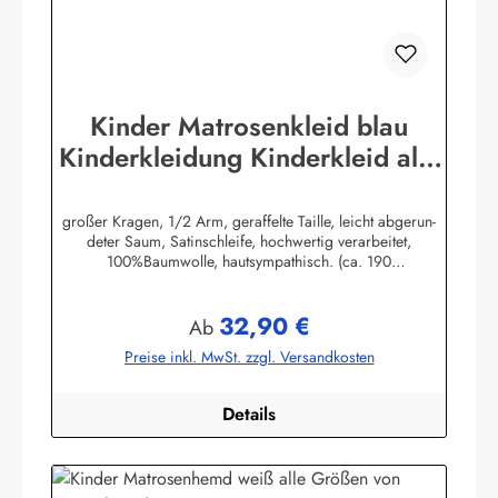
Kinder Matrosenkleid blau
Kinderkleidung Kinderkleid alle
Größen
großer Kragen, 1/2 Arm, geraffelte Taille, leicht abgerun-
deter Saum, Satinschleife, hochwertig verarbeitet,
100%Baumwolle, hautsympathisch. (ca. 190
g/m²)Herstellerinformationen:AS Bekleidungswerk
GmbHHeglitzer Str. 1226409 Wittmundinfo@modas-
32,90 €
bekleidung.de
Regulärer Preis:
Ab
Preise inkl. MwSt. zzgl. Versandkosten
Details