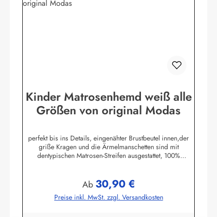
Kinder Matrosenhemd weiß alle
Größen von original Modas
perfekt bis ins Details, eingenähter Brustbeutel innen,der
griße Kragen und die Ärmelmanschetten sind mit
dentypischen Matrosen-Streifen ausgestattet, 100%
Baumwolle. (ca. 190 g/m²)Herstellerinformationen:AS
Bekleidungswerk GmbHHeglitzer Str. 1226409
30,90 €
Wittmundinfo@modas-bekleidung.de
Regulärer Preis:
Ab
Preise inkl. MwSt. zzgl. Versandkosten