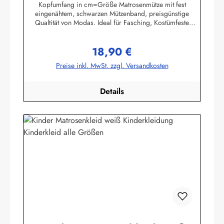
Kopfumfang in cm=Größe Matrosenmütze mit fest
eingenähtem, schwarzen Mützenband, preisgünstige
Qualtität von Modas. Ideal für Fasching, Kostümfeste
usw.Material: 100% BaumwolleHerstellerinformationen:AS
Bekleidungswerk GmbHHeglitzer Str. 1226409
18,90 €
Wittmundinfo@modas-bekleidung.de
Regulärer Preis:
Preise inkl. MwSt. zzgl. Versandkosten
Details