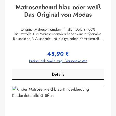
Matrosenhemd blau oder weiß
Das Original von Modas
Original Matrosenhemden mit allen Details.100%
Baumwolle. Die Matrosenhemden haben eine aufgenähte
Brusttasche, V-Ausschnitt und die typischen Kontraststreifen
an Ärmelbündchen und Kragen.Farben weiß (01) und
marine blau (16)Die Größentabelle finden Sie unter diesem
45,90 €
Link oder bei den BildernHerstellerinformationen:AS
Regulärer Preis:
Bekleidungswerk GmbHHeglitzer Str. 1226409
Preise inkl. MwSt. zzgl. Versandkosten
Wittmundinfo@modas-bekleidung.de
Details