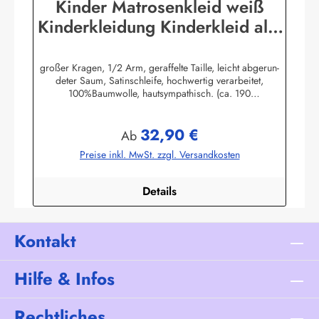
Kinder Matrosenkleid weiß
Kinderkleidung Kinderkleid alle
Größen
großer Kragen, 1/2 Arm, geraffelte Taille, leicht abgerun-
deter Saum, Satinschleife, hochwertig verarbeitet,
100%Baumwolle, hautsympathisch. (ca. 190
g/m²)Herstellerinformationen:AS Bekleidungswerk
GmbHHeglitzer Str. 1226409 Wittmundinfo@modas-
32,90 €
bekleidung.de
Regulärer Preis:
Ab
Preise inkl. MwSt. zzgl. Versandkosten
Details
Kontakt
Hilfe & Infos
Rechtliches