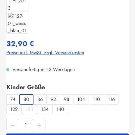
32,90 €
Preise inkl. MwSt. zzgl. Versandkosten
Versandfertig in 1-3 Werktagen
auswählen
Kinder Größe
74
80
86
92
98
104
110
116
122
128
134
140
(Diese Option ist zurzeit nicht verfügbar.)
Produkt Anzahl: Gib den gewünschten Wert ein