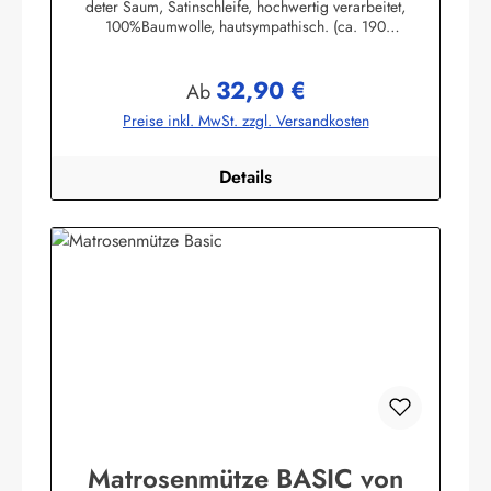
deter Saum, Satinschleife, hochwertig verarbeitet,
100%Baumwolle, hautsympathisch. (ca. 190
g/m²)Herstellerinformationen:AS Bekleidungswerk
GmbHHeglitzer Str. 1226409 Wittmundinfo@modas-
32,90 €
bekleidung.de
Regulärer Preis:
Ab
Preise inkl. MwSt. zzgl. Versandkosten
Details
Matrosenmütze BASIC von