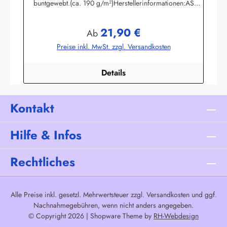
buntgewebt.(ca. 190 g/m²)Herstellerinformationen:AS
Bekleidungswerk GmbHHeglitzer Str. 1226409
Wittmundinfo@modas-bekleidung.de
21,90 €
Regulärer Preis:
Ab
Preise inkl. MwSt. zzgl. Versandkosten
Details
Kontakt
Hilfe & Infos
Rechtliches
Alle Preise inkl. gesetzl. Mehrwertsteuer zzgl.
Versandkosten
und ggf.
Nachnahmegebühren, wenn nicht anders angegeben.
© Copyright 2026 | Shopware Theme by
RH-Webdesign