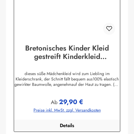
Bretonisches Kinder Kleid
gestreift Kinderkleid
verschiedene Farben & Größen
dieses süße Mädchenkleid wird zum Liebling im
Kleiderschrank, der Schnitt fällt bequem aus100% elastisch
gewirkter Baumwolle, angenehmauf der Haut zu tragen. (ca.
225 g/m²)Herstellerinformationen:AS Bekleidungswerk
GmbHHeglitzer Str. 1226409 Wittmundinfo@modas-
29,90 €
bekleidung.de
Regulärer Preis:
Ab
Preise inkl. MwSt. zzgl. Versandkosten
Details