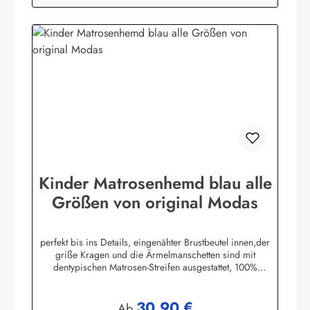
Kinder Matrosenhemd blau alle
Größen von original Modas
perfekt bis ins Details, eingenähter Brustbeutel innen,der
griße Kragen und die Ärmelmanschetten sind mit
dentypischen Matrosen-Streifen ausgestattet, 100%
Baumwolle. (ca. 190 g/m²)Herstellerinformationen:AS
Bekleidungswerk GmbHHeglitzer Str. 1226409
30,90 €
Wittmundinfo@modas-bekleidung.de
Regulärer Preis:
Ab