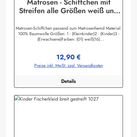
Matrosen - Schiffchen mit
Streifen alle Größen weiß und
blau
Matrosen-Schiffchen passend zum Matrosenhemd Material:
100% Baumwolle Größen: 1 - (Kleinkinder)2 - (Kinder)3 -
(Erwachsene)Farben: (01) weiß(16)
marine Herstellerinformationen:AS Bekleidungswerk
GmbHHeglitzer Str. 1226409 Wittmundinfo@modas-
12,90 €
bekleidung.de
Regulärer Preis:
Preise inkl. MwSt. zzgl. Versandkosten
Details