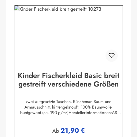
Kinder Fischerkleid Basic breit
gestreift verschiedene Größen
zwei aufgesetzte Taschen, Rüschenan Saum und
Armausschnitt, hintengeknöpft, 100% Baumwolle,
buntgewebt.(ca. 190 g/m²)Herstellerinformationen:AS
Bekleidungswerk GmbHHeglitzer Str. 1226409
Wittmundinfo@modas-bekleidung.de
21,90 €
Regulärer Preis:
Ab