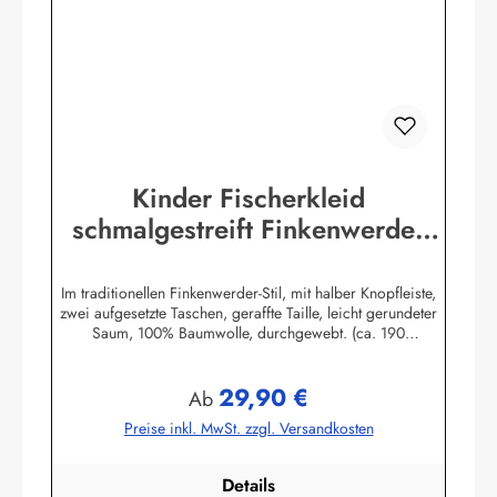
Kinder Fischerkleid
schmalgestreift Finkenwerder
Stil Kinderkleidung Kinderkleid
Im traditionellen Finkenwerder-Stil, mit halber Knopfleiste,
zwei aufgesetzte Taschen, geraffte Taille, leicht gerundeter
Saum, 100% Baumwolle, durchgewebt. (ca. 190
g/m²)Herstellerinformationen:AS Bekleidungswerk
GmbHHeglitzer Str. 1226409 Wittmundinfo@modas-
29,90 €
bekleidung.de
Regulärer Preis:
Ab
Preise inkl. MwSt. zzgl. Versandkosten
Details