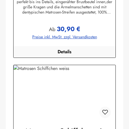
perfekt bis ins Details, eingenähter Brustbeutel innen,der
griße Kragen und die Ärmelmanschetten sind mit
dentypischen Matrosen-Streifen ausgestattet, 100%
Baumwolle. (ca. 190 g/m²)Herstellerinformationen:AS
Bekleidungswerk GmbHHeglitzer Str. 1226409
30,90 €
Wittmundinfo@modas-bekleidung.de
Regulärer Preis:
Ab
Preise inkl. MwSt. zzgl. Versandkosten
Details