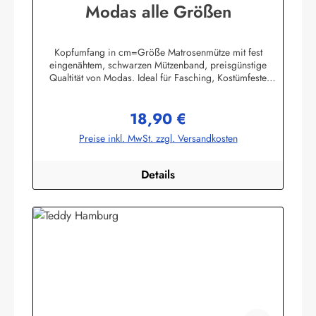
Modas alle Größen
Kopfumfang in cm=Größe Matrosenmütze mit fest
eingenähtem, schwarzen Mützenband, preisgünstige
Qualtität von Modas. Ideal für Fasching, Kostümfeste
usw.Material: 100% BaumwolleHerstellerinformationen:AS
Bekleidungswerk GmbHHeglitzer Str. 1226409
18,90 €
Wittmundinfo@modas-bekleidung.de
Regulärer Preis:
Preise inkl. MwSt. zzgl. Versandkosten
Details