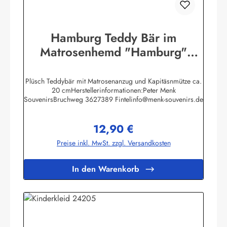
Hamburg Teddy Bär im
Matrosenhemd "Hamburg"
Kuscheltier
Plüsch Teddybär mit Matrosenanzug und Kapitäsnmütze ca.
20 cmHerstellerinformationen:Peter Menk
SouvenirsBruchweg 3627389 Fintelinfo@menk-souvenirs.de
12,90 €
Regulärer Preis:
Preise inkl. MwSt. zzgl. Versandkosten
In den Warenkorb