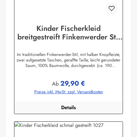
Kinder Fischerkleid
breitgestreift Finkenwerder Stil
Kinderkleidung Kinderkleid
Im traditionellen Finkenwerder-Stil, mit halber Knopfleiste,
zwei aufgesetzte Taschen, geraffte Taille, leicht gerundeter
Saum, 100% Baumwolle, durchgewebt. (ca. 190
g/m²)Herstellerinformationen:AS Bekleidungswerk
GmbHHeglitzer Str. 1226409 Wittmundinfo@modas-
29,90 €
bekleidung.de
Regulärer Preis:
Ab
Preise inkl. MwSt. zzgl. Versandkosten
Details