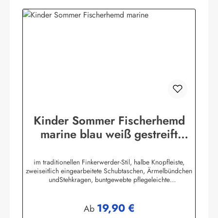
Kinder Sommer Fischerhemd
marine blau weiß gestreift
Kinderkleidung Hemd
im traditionellen Finkerwerder-Stil, halbe Knopfleiste,
zweiseitlich eingearbeitete Schubtaschen, Ärmelbündchen
undStehkragen, buntgewebte pflegeleichte
Baumwollmischung,80% Baumwolle / 20% Polyester. (ca.
115 g/m²)Herstellerinformationen:AS Bekleidungswerk
19,90 €
GmbHHeglitzer Str. 1226409 Wittmundinfo@modas-
Regulärer Preis:
Ab
bekleidung.de