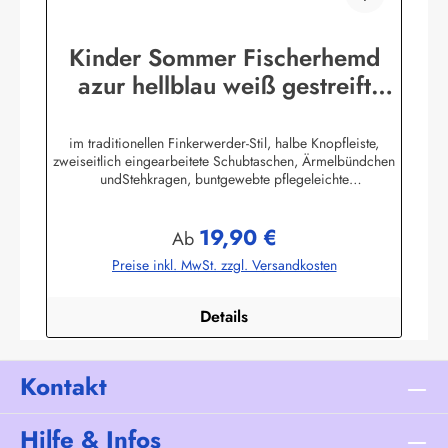
Kinder Sommer Fischerhemd
azur hellblau weiß gestreift
Kinderkleidung Hemd
im traditionellen Finkerwerder-Stil, halbe Knopfleiste,
zweiseitlich eingearbeitete Schubtaschen, Ärmelbündchen
undStehkragen, buntgewebte pflegeleichte
Baumwollmischung,80% Baumwolle / 20% Polyester. (ca.
115 g/m²)Herstellerinformationen:AS Bekleidungswerk
19,90 €
GmbHHeglitzer Str. 1226409 Wittmundinfo@modas-
Regulärer Preis:
Ab
bekleidung.de
Preise inkl. MwSt. zzgl. Versandkosten
Details
Kontakt
Hilfe & Infos