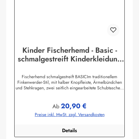
Kinder Fischerhemd - Basic -
schmalgestreift Kinderkleidung
Hemd Buscherump
Fischerhemd schmalgestreift BASICIm traditionellem
Finkenwerder-Stil, mit halber Knopfleiste, Ärmelbündchen
und Stehkragen, zwei seitlich eingearbeitete Schubtaschen,
100% Baumwolle, buntgewebt.Herstellerinformationen:AS
Bekleidungswerk GmbHHeglitzer Str. 1226409
20,90 €
Wittmundinfo@modas-bekleidung.de
Regulärer Preis:
Ab
Preise inkl. MwSt. zzgl. Versandkosten
Details