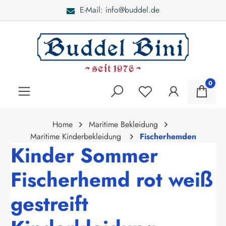
l.de
Bei Fragen: 040 - 46
alt springen
0
Home
Maritime Bekleidung
Maritime Kinderbekleidung
Fischerhemden
Kinder Sommer
Fischerhemd rot weiß
gestreift