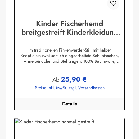
Kinder Fischerhemd
breitgestreift Kinderkleidung
Hemd original Buscherump
im traditionellen Finkenwerder-Stil, mit halber
Knopfleiste,zwei seitlich eingearbeitete Schubtaschen,
Ärmelbündchenund Stehkragen, 100% Baumwolle,
buntgewebt. (ca. 190 g/m²)Herstellerinformationen:AS
Bekleidungswerk GmbHHeglitzer Str. 1226409
25,90 €
Wittmundinfo@modas-bekleidung.de
Regulärer Preis:
Ab
Preise inkl. MwSt. zzgl. Versandkosten
Details