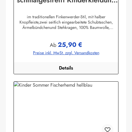
Hemd original Buscherump
im traditionellen Finkenwerder-Stil, mit halber
Knopfleiste,zwei seitlich eingearbeitete Schubtaschen,
Ärmelbündchenund Stehkragen, 100% Baumwolle,
buntgewebt. (ca. 190 g/m²)Herstellerinformationen:AS
Bekleidungswerk GmbHHeglitzer Str. 1226409
25,90 €
Wittmundinfo@modas-bekleidung.de
Regulärer Preis:
Ab
Preise inkl. MwSt. zzgl. Versandkosten
Details