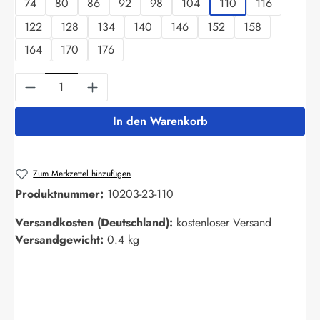
74
80
86
92
98
104
110
116
122
128
134
140
146
152
158
164
170
176
Produkt Anzahl: Gib den gewünschten Wert ein
In den Warenkorb
Zum Merkzettel hinzufügen
Produktnummer:
10203-23-110
Versandkosten (Deutschland):
kostenloser Versand
Versandgewicht:
0.4 kg