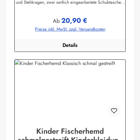
und Stehkragen, zwei seitlich eingearbeitete Schubtaschen,
100% Baumwolle, buntgewebt. Herstellerinformationen:AS
Bekleidungswerk GmbHHeglitzer Str. 1226409
20,90 €
Wittmundinfo@modas-bekleidung.de
Regulärer Preis:
Ab
Preise inkl. MwSt. zzgl. Versandkosten
Details
Kinder Fischerhemd
schmalgestreift Kinderkleidung