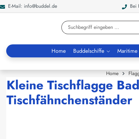
E-Mail: info@buddel.de
Bei F
en
Zur Suche springen
Home
Buddelschiffe
Maritime
Home
Flag
Kleine Tischflagge Ba
Tischfähnchenständer
Bildergalerie überspringen