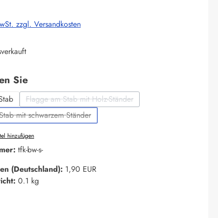
MwSt. zzgl. Versandkosten
verkauft
auswählen
len Sie
Stab
Flagge am Stab mit Holz-Ständer
(Diese Option ist zurzeit nicht verfügbar.)
Stab mit schwarzem Ständer
(Diese Option ist zurzeit nicht verfügbar.)
el hinzufügen
mer:
tfk-bw-s-
en (Deutschland):
1,90 EUR
icht:
0.1 kg