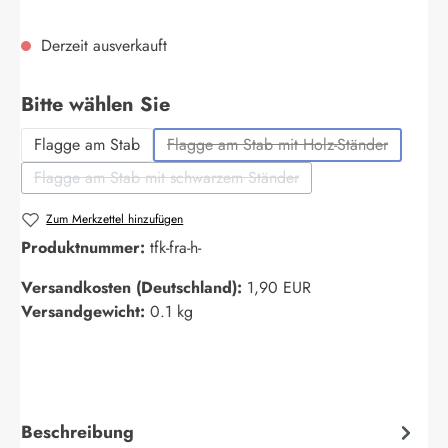
Derzeit ausverkauft
auswählen
Bitte wählen Sie
Flagge am Stab
Flagge am Stab mit Holz-Ständer
(Diese Option ist zurzeit nich
Flagge am Stab mit schwarzem Ständer
(Diese Option ist zurzeit nicht verfügbar.)
Zum Merkzettel hinzufügen
Produktnummer:
tfk-fra-h-
Versandkosten (Deutschland):
1,90 EUR
Versandgewicht:
0.1 kg
Beschreibung