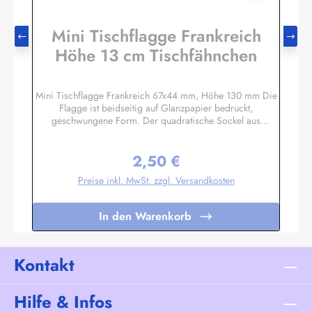
Mini Tischflagge Frankreich
Höhe 13 cm Tischfähnchen
Mini Tischflagge Frankreich 67x44 mm, Höhe 130 mm Die
Flagge ist beidseitig auf Glanzpapier bedruckt,
geschwungene Form. Der quadratische Sockel aus
Massivholz hat eine Größe ca. 40x40x14 mm, mit 3 mm
Bohrloch in das der unten etwas angespitzte Mast gesteckt
2,50 €
wird. Auf den 4 schrägen Flächen können Sie bei Bedarf
Regulärer Preis:
kleine Schildchen anbringen. Somit eignet sich diese
Preise inkl. MwSt. zzgl. Versandkosten
Tischflagge auch hervorragend als Werbegeschenk oder
Souvenir. Es sind auch Sockel für 2 oder 3 Flaggen
lieferbar. Unser Standardprogramm umfasst alle Nationen,
In den Warenkorb
deutsche und österreichische Bundesländer, Regionen und
Sondermotive wie Regenbogen, Pirat
etc.Sonderanfertigungen nach Ihren Vorgaben sind bereits
in Kleinstauflagen ab 20 Stück pro Motiv möglich,
Kontakt
Einzelheiten auf Anfrage.
Hilfe & Infos