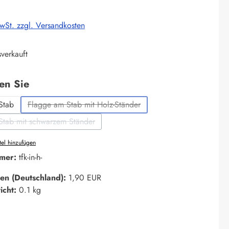
MwSt. zzgl. Versandkosten
verkauft
auswählen
len Sie
Stab
Flagge am Stab mit Holz-Ständer
(Diese Option ist zurzeit nicht verfügbar.)
Stab mit schwarzem Ständer
(Diese Option ist zurzeit nicht verfügbar.)
el hinzufügen
mer:
tfk-in-h-
en (Deutschland):
1,90 EUR
icht:
0.1 kg