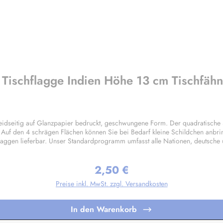
 Tischflagge Indien Höhe 13 cm Tischfäh
eidseitig auf Glanzpapier bedruckt, geschwungene Form. Der quadratische
. Auf den 4 schrägen Flächen können Sie bei Bedarf kleine Schildchen anbri
laggen lieferbar. Unser Standardprogramm umfasst alle Nationen, deutsche
gen nach Ihren Vorgaben sind bereits in Kleinstauflagen ab 20 Stück pro M
2,50 €
Regulärer Preis:
Preise inkl. MwSt. zzgl. Versandkosten
In den Warenkorb