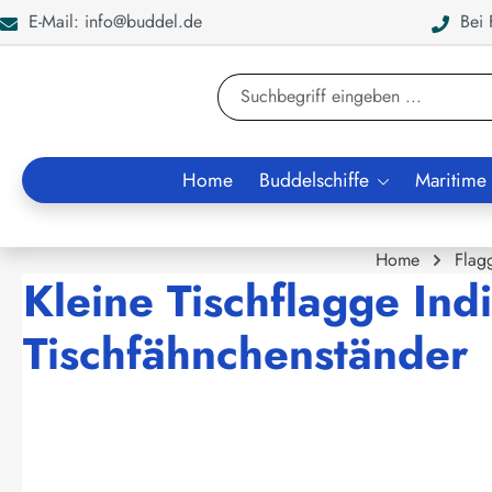
E-Mail: info@buddel.de
Bei F
en
Zur Suche springen
Home
Buddelschiffe
Maritime
Home
Flag
Kleine Tischflagge Ind
Tischfähnchenständer
Bildergalerie überspringen