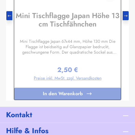
Mini Tischflagge Japan Höhe 13
cm Tischfähnchen
Mini Tischflagge Japan 67x44 mm, Höhe 130 mm Die
Flagge ist beidseitig auf Glanzpapier bedruckt,
geschwungene Form. Der quadratische Sockel aus
Massivholz hat eine Größe ca. 40x40x14 mm, mit 3 mm
Bohrloch in das der unten etwas angespitzte Mast gesteckt
2,50 €
wird. Auf den 4 schrägen Flächen können Sie bei Bedarf
Regulärer Preis:
kleine Schildchen anbringen. Somit eignet sich diese
Preise inkl. MwSt. zzgl. Versandkosten
Tischflagge auch hervorragend als Werbegeschenk oder
Souvenir. Es sind auch Sockel für 2 oder 3 Flaggen
lieferbar. Unser Standardprogramm umfasst alle Nationen,
In den Warenkorb
deutsche und österreichische Bundesländer, Regionen und
Sondermotive wie Regenbogen, Pirat
etc.Sonderanfertigungen nach Ihren Vorgaben sind bereits
in Kleinstauflagen ab 20 Stück pro Motiv möglich,
Kontakt
Einzelheiten auf Anfrage.
Hilfe & Infos