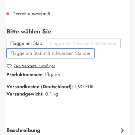
Derzeit ausverkauft
auswählen
Bitte wählen Sie
Flagge am Stab
Flagge am Stab mit Holz-Ständer
(Diese Option ist zurzeit nich
Flagge am Stab mit schwarzem Ständer
(Diese Option ist zurzeit nicht verfügbar.)
Zum Merkzettel hinzufügen
Produktnummer:
tfk-jap-s-
Versandkosten (Deutschland):
1,90 EUR
Versandgewicht:
0.1 kg
Beschreibung