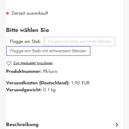
Derzeit ausverkauft
auswählen
Bitte wählen Sie
Flagge am Stab
Flagge am Stab mit Holz-Ständer
(Diese Option ist zurzeit nich
Flagge am Stab mit schwarzem Ständer
(Diese Option ist zurzeit nicht verfügbar.)
Zum Merkzettel hinzufügen
Produktnummer:
tfk-lux-s-
Versandkosten (Deutschland):
1,90 EUR
Versandgewicht:
0.1 kg
Beschreibung