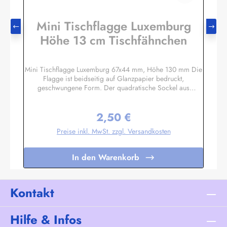
Mini Tischflagge Luxemburg
Höhe 13 cm Tischfähnchen
Mini Tischflagge Luxemburg 67x44 mm, Höhe 130 mm Die
Flagge ist beidseitig auf Glanzpapier bedruckt,
geschwungene Form. Der quadratische Sockel aus
Massivholz hat eine Größe ca. 40x40x14 mm, mit 3 mm
Bohrloch in das der unten etwas angespitzte Mast gesteckt
2,50 €
wird. Auf den 4 schrägen Flächen können Sie bei Bedarf
Regulärer Preis:
kleine Schildchen anbringen. Somit eignet sich diese
Preise inkl. MwSt. zzgl. Versandkosten
Tischflagge auch hervorragend als Werbegeschenk oder
Souvenir. Es sind auch Sockel für 2 oder 3 Flaggen
lieferbar. Unser Standardprogramm umfasst alle Nationen,
In den Warenkorb
deutsche und österreichische Bundesländer, Regionen und
Sondermotive wie Regenbogen, Pirat
etc.Sonderanfertigungen nach Ihren Vorgaben sind bereits
in Kleinstauflagen ab 20 Stück pro Motiv möglich,
Kontakt
Einzelheiten auf Anfrage.
Hilfe & Infos