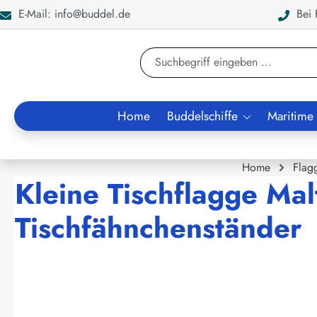
E-Mail: info@buddel.de
Bei F
en
Zur Suche springen
Home
Buddelschiffe
Maritime
Home
Flag
Kleine Tischflagge Mal
Tischfähnchenständer
Bildergalerie überspringen