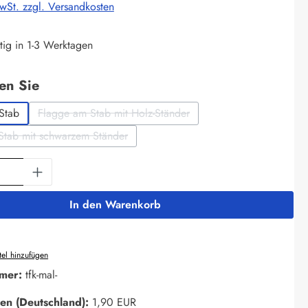
MwSt. zzgl. Versandkosten
tig in 1-3 Werktagen
auswählen
len Sie
Stab
Flagge am Stab mit Holz-Ständer
(Diese Option ist zurzeit nicht verfügbar.)
Stab mit schwarzem Ständer
(Diese Option ist zurzeit nicht verfügbar.)
Anzahl: Gib den gewünschten Wert ein oder 
In den Warenkorb
el hinzufügen
mer:
tfk-mal-
en (Deutschland):
1,90 EUR