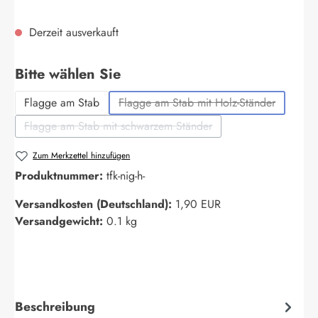
Derzeit ausverkauft
auswählen
Bitte wählen Sie
Flagge am Stab
Flagge am Stab mit Holz-Ständer
(Diese Option ist zurzeit nich
Flagge am Stab mit schwarzem Ständer
(Diese Option ist zurzeit nicht verfügbar.)
Zum Merkzettel hinzufügen
Produktnummer:
tfk-nig-h-
Versandkosten (Deutschland):
1,90 EUR
Versandgewicht:
0.1 kg
Beschreibung