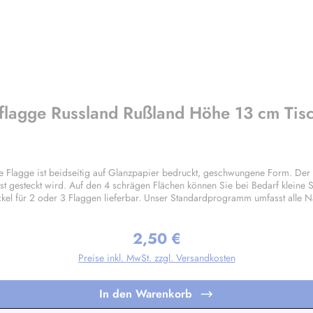
hflagge Russland Rußland Höhe 13 cm Tis
lagge ist beidseitig auf Glanzpapier bedruckt, geschwungene Form. Der 
t gesteckt wird. Auf den 4 schrägen Flächen können Sie bei Bedarf kleine S
el für 2 oder 3 Flaggen lieferbar. Unser Standardprogramm umfasst alle N
nfertigungen nach Ihren Vorgaben sind bereits in Kleinstauflagen ab 20 Stü
2,50 €
Regulärer Preis:
Preise inkl. MwSt. zzgl. Versandkosten
In den Warenkorb