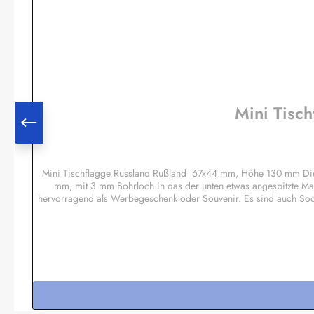
Mini Tisc
Mini Tischflagge Russland Rußland 67x44 mm, Höhe 130 mm Die F
mm, mit 3 mm Bohrloch in das der unten etwas angespitzte Mas
hervorragend als Werbegeschenk oder Souvenir. Es sind auch Sock
Sondermotive wie Regenbogen, Pirat etc.Sondera