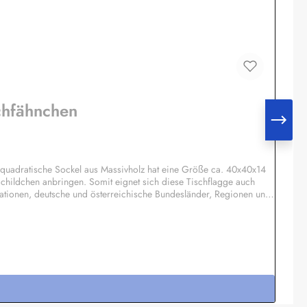
chfähnchen
quadratische Sockel aus Massivholz hat eine Größe ca. 40x40x14
childchen anbringen. Somit eignet sich diese Tischflagge auch
ationen, deutsche und österreichische Bundesländer, Regionen und
ck pro Motiv möglich, Einzelheiten auf Anfrage.