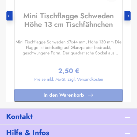
Mini Tischflagge Schweden
Höhe 13 cm Tischfähnchen
Mini Tischflagge Schweden 67x44 mm, Höhe 130 mm Die
Flagge ist beidseitig auf Glanzpapier bedruckt,
geschwungene Form. Der quadratische Sockel aus
Massivholz hat eine Größe ca. 40x40x14 mm, mit 3 mm
Bohrloch in das der unten etwas angespitzte Mast gesteckt
2,50 €
wird. Auf den 4 schrägen Flächen können Sie bei Bedarf
Regulärer Preis:
kleine Schildchen anbringen. Somit eignet sich diese
Preise inkl. MwSt. zzgl. Versandkosten
Tischflagge auch hervorragend als Werbegeschenk oder
Souvenir. Es sind auch Sockel für 2 oder 3 Flaggen
lieferbar. Unser Standardprogramm umfasst alle Nationen,
In den Warenkorb
deutsche und österreichische Bundesländer, Regionen und
Sondermotive wie Regenbogen, Pirat
etc.Sonderanfertigungen nach Ihren Vorgaben sind bereits
in Kleinstauflagen ab 20 Stück pro Motiv möglich,
Kontakt
Einzelheiten auf Anfrage.
Hilfe & Infos