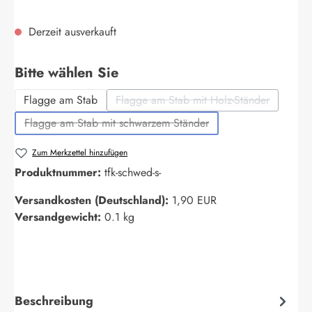
Derzeit ausverkauft
auswählen
Bitte wählen Sie
Flagge am Stab
Flagge am Stab mit Holz-Ständer
(Diese Option ist zurzeit nich
Flagge am Stab mit schwarzem Ständer
(Diese Option ist zurzeit nicht verfügbar.)
Zum Merkzettel hinzufügen
Produktnummer:
tfk-schwed-s-
Versandkosten (Deutschland):
1,90 EUR
Versandgewicht:
0.1 kg
Beschreibung