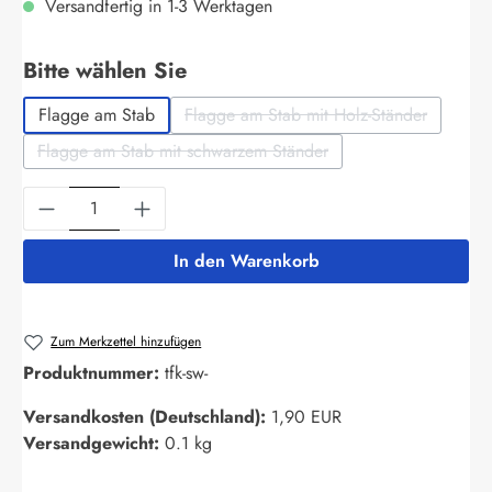
Versandfertig in 1-3 Werktagen
auswählen
Bitte wählen Sie
Flagge am Stab
Flagge am Stab mit Holz-Ständer
(Diese Option ist zurzeit nich
Flagge am Stab mit schwarzem Ständer
(Diese Option ist zurzeit nicht verfügbar.)
Produkt Anzahl: Gib den gewünschten Wert ein
In den Warenkorb
Zum Merkzettel hinzufügen
Produktnummer:
tfk-sw-
Versandkosten (Deutschland):
1,90 EUR
Versandgewicht:
0.1 kg