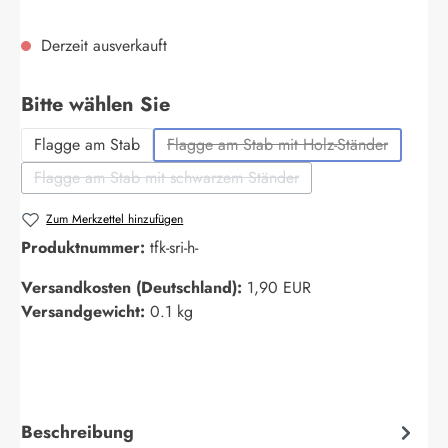
Derzeit ausverkauft
auswählen
Bitte wählen Sie
Flagge am Stab
Flagge am Stab mit Holz-Ständer
(Diese Option ist zurzeit nich
Flagge am Stab mit schwarzem Ständer
(Diese Option ist zurzeit nicht verfügbar.)
Zum Merkzettel hinzufügen
Produktnummer:
tfk-sri-h-
Versandkosten (Deutschland):
1,90 EUR
Versandgewicht:
0.1 kg
Beschreibung