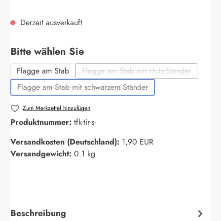
Derzeit ausverkauft
auswählen
Bitte wählen Sie
Flagge am Stab
Flagge am Stab mit Holz-Ständer
(Diese Option ist zurzeit nich
Flagge am Stab mit schwarzem Ständer
(Diese Option ist zurzeit nicht verfügbar.)
Zum Merkzettel hinzufügen
Produktnummer:
tfk-tir-s-
Versandkosten (Deutschland):
1,90 EUR
Versandgewicht:
0.1 kg
Beschreibung