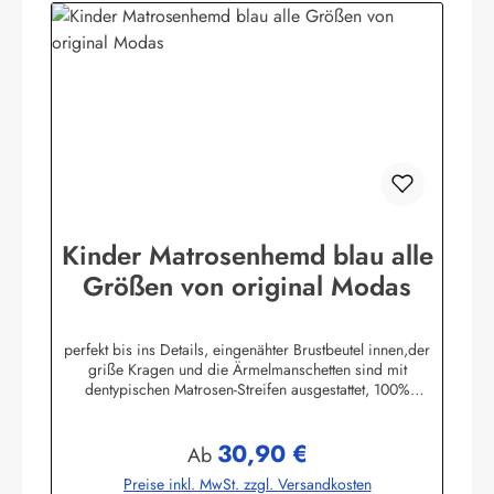
Kinder Matrosenhemd blau alle
Größen von original Modas
perfekt bis ins Details, eingenähter Brustbeutel innen,der
griße Kragen und die Ärmelmanschetten sind mit
dentypischen Matrosen-Streifen ausgestattet, 100%
Baumwolle. (ca. 190 g/m²)Herstellerinformationen:AS
Bekleidungswerk GmbHHeglitzer Str. 1226409
30,90 €
Wittmundinfo@modas-bekleidung.de
Regulärer Preis:
Ab
Preise inkl. MwSt. zzgl. Versandkosten