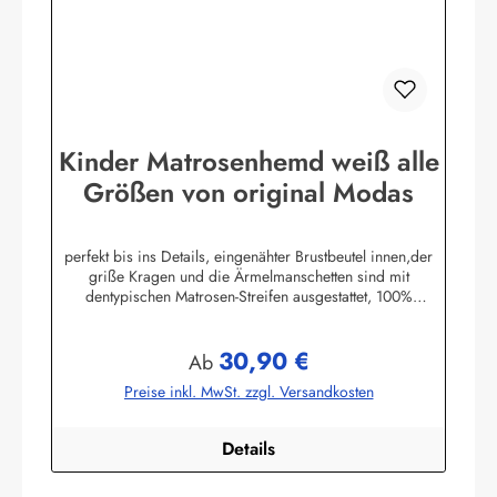
Kinder Matrosenhemd weiß alle
Größen von original Modas
perfekt bis ins Details, eingenähter Brustbeutel innen,der
griße Kragen und die Ärmelmanschetten sind mit
dentypischen Matrosen-Streifen ausgestattet, 100%
Baumwolle. (ca. 190 g/m²)Herstellerinformationen:AS
Bekleidungswerk GmbHHeglitzer Str. 1226409
30,90 €
Wittmundinfo@modas-bekleidung.de
Regulärer Preis:
Ab
Preise inkl. MwSt. zzgl. Versandkosten
Details