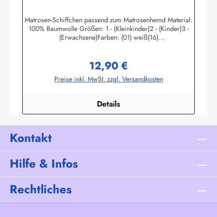
blau
Matrosen-Schiffchen passend zum Matrosenhemd Material:
100% Baumwolle Größen: 1 - (Kleinkinder)2 - (Kinder)3 -
(Erwachsene)Farben: (01) weiß(16)
marine Herstellerinformationen:AS Bekleidungswerk
GmbHHeglitzer Str. 1226409 Wittmundinfo@modas-
12,90 €
bekleidung.de
Regulärer Preis:
Preise inkl. MwSt. zzgl. Versandkosten
Details
Kontakt
Hilfe & Infos
Rechtliches