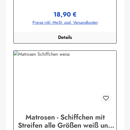
usw.Material: 100% BaumwolleHerstellerinformationen:AS
Bekleidungswerk GmbHHeglitzer Str. 1226409
18,90 €
Wittmundinfo@modas-bekleidung.de
Regulärer Preis:
Preise inkl. MwSt. zzgl. Versandkosten
Details
Matrosen - Schiffchen mit
Streifen alle Größen weiß und