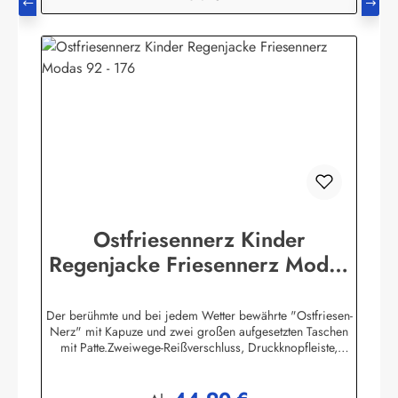
Ostfriesennerz Kinder
Regenjacke Friesennerz Modas
92 - 176
Der berühmte und bei jedem Wetter bewährte "Ostfriesen-
Nerz" mit Kapuze und zwei großen aufgesetzten Taschen
mit Patte.Zweiwege-Reißverschluss, Druckknopfleiste,
Ärmelabschlüsse mit Druckknöpfen in der Weite verstellbar,
Kapuze mit Kordelzug.Bis Größe 140 ist aus
Sicherheitsgründen der Kordelzug inder Kapuze ersetzt