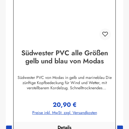
Südwester PVC alle Größen
gelb und blau von Modas
Südwester PVC von Modas in gelb und marineblau Die
zünftige Kopfbedeckung für Wind und Wetter, mit
verstellbarem Kordelzug. Schnelltrocknendes
Innenfutter.Aussenmaterial: 100% PVC (Polyvinylchlorid) mit
Polyester InnenfutterHerstellerinformationen:AS
20,90 €
Bekleidungswerk GmbHHeglitzer Str. 1226409
Regulärer Preis:
Wittmundinfo@modas-bekleidung.de
Preise inkl. MwSt. zzgl. Versandkosten
Details