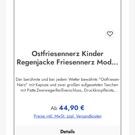
Ostfriesennerz Kinder
Regenjacke Friesennerz Modas
92 - 176
Der berühmte und bei jedem Wetter bewährte "Ostfriesen-
Nerz" mit Kapuze und zwei großen aufgesetzten Taschen
mit Patte.Zweiwege-Reißverschluss, Druckknopfleiste,
Ärmelabschlüsse mit Druckknöpfen in der Weite verstellbar,
Kapuze mit Kordelzug.Bis Größe 140 ist aus
44,90 €
Sicherheitsgründen der Kordelzug inder Kapuze ersetzt
Regulärer Preis:
Ab
durch einen elastisch-geraffeltenKapuzenrand.Als
Preise inkl. MwSt. zzgl. Versandkosten
Wendejacke (blau oder gelb) gearbeitet, wind- und
wasserabweisend. Material: 100% Nylon mit einer
Außenbeschichtung aus 100% PVC
Details
(Polyvinylchlorid)Herstellerinformationen:AS