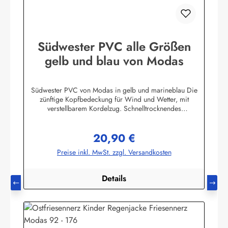
Südwester PVC alle Größen
gelb und blau von Modas
Südwester PVC von Modas in gelb und marineblau Die
zünftige Kopfbedeckung für Wind und Wetter, mit
verstellbarem Kordelzug. Schnelltrocknendes
Innenfutter.Aussenmaterial: 100% PVC (Polyvinylchlorid) mit
Polyester InnenfutterHerstellerinformationen:AS
20,90 €
Bekleidungswerk GmbHHeglitzer Str. 1226409
Regulärer Preis:
Wittmundinfo@modas-bekleidung.de
Preise inkl. MwSt. zzgl. Versandkosten
Details