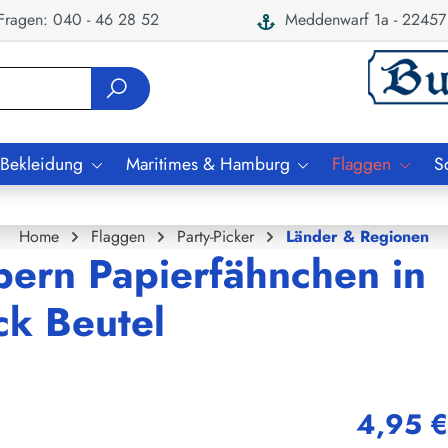
ragen: 040 - 46 28 52
Meddenwarf 1a - 22457
 Bekleidung
Maritimes & Hamburg
Flaggen
S
Home
Flaggen
Party-Picker
Länder & Regionen
pern Papierfähnchen in
ck Beutel
4,95 €