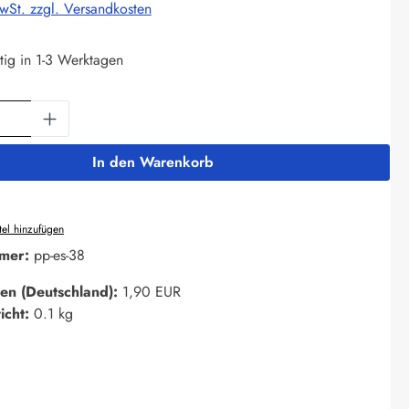
MwSt. zzgl. Versandkosten
tig in 1-3 Werktagen
Anzahl: Gib den gewünschten Wert ein oder 
In den Warenkorb
el hinzufügen
mer:
pp-es-38
en (Deutschland):
1,90 EUR
icht:
0.1 kg