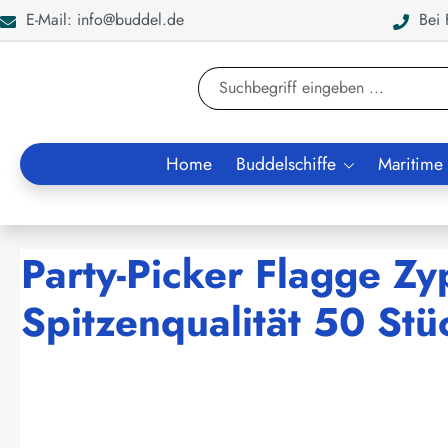
E-Mail: info@buddel.de
Bei F
en
Zur Suche springen
Home
Buddelschiffe
Maritime
Party-Picker Flagge Zy
Spitzenqualität 50 Stü
Bildergalerie überspringen