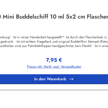
t Mini Buddelschiff 10 ml 5x2 cm Flaschen
mburg! • Ist in reiner Handarbeit hergestellt!*• Ist durch den Flaschenhals i
edruckt. • Ist mit echtem Siegellack und original Buddel-Bini Stempel (Petsc
dhölzer sind aus Palmblatt-Rippen handgeschnitzt, kein Plastik! • Ist in ei
rt!• Ist auch in größeren Stückzahlen (Werbegeschenke etc.) mit Mengenrabat
weitere Informationen auf Anfrage!Herstellerinformationen:Buddel-Bini In
7,95 €
unserem kleinen Familienbetrieb auf den Philippinen, meine Frau, seit fast 
Regulärer Preis:
aus Familie oder Nachbarschaft. Alle festen Mitarbeiter werden über den gese
Preise inkl. MwSt. zzgl. Versandkosten
te Wertschöpfung von Produktion bis zum Endverkauf innerhalb der Familie
rsätze auf den Philippinen bezahlen. Obwohl wir (noch) keiner Fairtrade-Organisation angehören unterstützen
en Philippinen! Einen Teil unseres Umsatzes verwenden wir auf privater Bas
In den Warenkorb
hauptsächlich im landwirtschaftlichen Bereich.