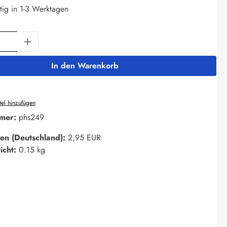
tig in 1-3 Werktagen
Anzahl: Gib den gewünschten Wert ein oder 
In den Warenkorb
el hinzufügen
mer:
phs249
en (Deutschland):
2,95 EUR
icht:
0.15 kg