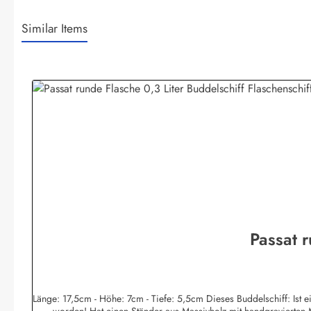
Similar Items
Produktgalerie überspringen
Passat r
Länge: 17,5cm - Höhe: 7cm - Tiefe: 5,5cm Dieses Buddelschiff: Ist ein original - Design von Buddel-Bini Hamburg Ist in reiner Handarbeit hergestellt!* Ist durch den Flaschenhals in filigraner Haartechnik eingesetzt
worden! Hat einen Ständer aus Massivholz mit handgravierten Me