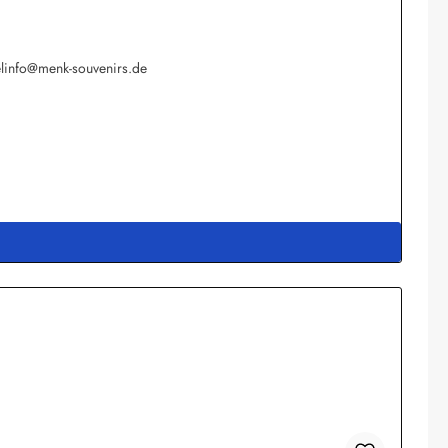
elinfo@menk-souvenirs.de