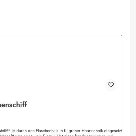
henschiff
tschaft) versiegelt, kein Plastik! Hat einen handgegossenen und