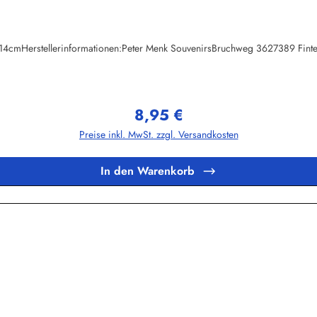
x14cmHerstellerinformationen:Peter Menk SouvenirsBruchweg 3627389 Fint
8,95 €
Regulärer Preis:
Preise inkl. MwSt. zzgl. Versandkosten
In den Warenkorb