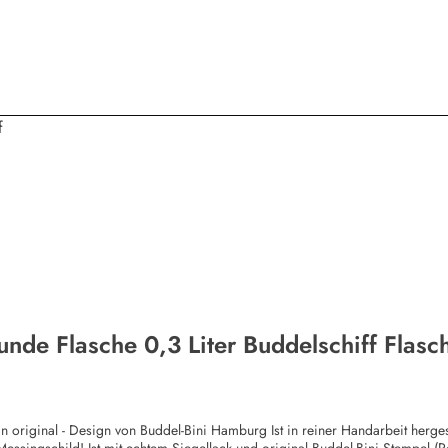
unde Flasche 0,3 Liter Buddelschiff Flasc
ssingschild! Ist mit echtem Siegellack und original Buddel-Bini Stempel (Pe