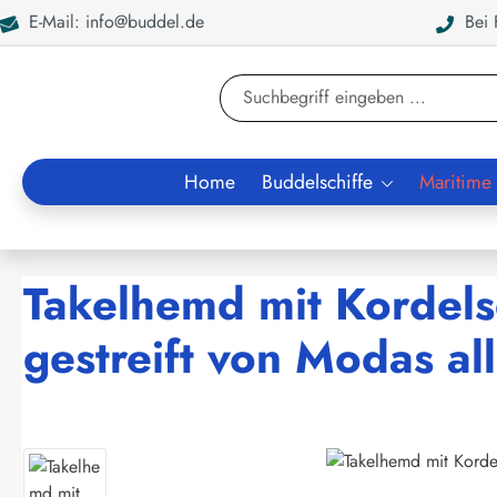
E-Mail: info@buddel.de
Bei F
en
Zur Suche springen
Home
Buddelschiffe
Maritime
Takelhemd mit Kordels
gestreift von Modas a
Bildergalerie überspringen