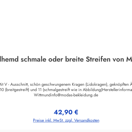
lhemd schmale oder breite Streifen von 
Mit V - Ausschnitt, schön geschwungenem Kragen (Lidokragen), geknöpften 
 (breitgestreift) und 11 (schmalgestreift wie in Abbildung)Herstellerinfo
Wittmundinfo@modas-bekleidung.de
42,90 €
Regulärer Preis:
Preise inkl. MwSt. zzgl. Versandkosten