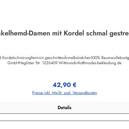
akelhemd-Damen mit Kordel schmal gestrei
nd Kordelschnürungfeminin geschnittenÄrmelbündchen100% Baumwollebuntg
GmbHHeglitzer Str. 1226409 Wittmundinfo@modas-bekleidung.de
42,90 €
Regulärer Preis:
Preise inkl. MwSt. zzgl. Versandkosten
Details