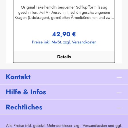
Original TakelhemdIn bequemer Schlupfform lässig
geschnitten. Mit V - Ausschnitt, schön geschwungenem
Kragen (Lidokragen), geknöpften Ärmelbündchen und zwei
praktischen, seitlichen Schubtaschen.Aus 100%
durchgewebter BaumwolleLieferbar in den Farben 10
42,90 €
(breitgestreift) und 11 (schmalgestreift wie in
Regulärer Preis:
Abbildung)Herstellerinformationen:AS Bekleidungswerk
Preise inkl. MwSt. zzgl. Versandkosten
GmbHHeglitzer Str. 1226409 Wittmundinfo@modas-
bekleidung.de
Details
Kontakt
Hilfe & Infos
Rechtliches
Alle Preise inkl. gesetzl. Mehrwertsteuer zzgl.
Versandkosten
und ggf.