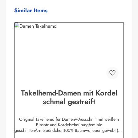
Produktgalerie überspringen
Similar Items
Takelhemd-Damen mit Kordel
schmal gestreift
Original Takelhemd für DamenV-Ausschnitt mit weißem
Einsatz und Kordelschnürungfeminin
geschnittenÄrmelbündchen100% Baumwollebuntgewebt (ca.
190 g/m2)Herstellerinformationen:AS Bekleidungswerk