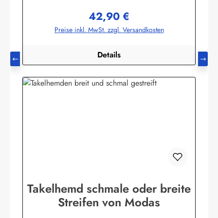
GmbHHeglitzer Str. 1226409 Wittmundinfo@modas-
42,90 €
bekleidung.de
Regulärer Preis:
Preise inkl. MwSt. zzgl. Versandkosten
Details
Takelhemd schmale oder breite
Streifen von Modas