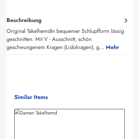
Beschreibung
Original TakelhemdIn bequemer Schlupfform lässig
geschnitten. Mit V - Ausschnitt, schön
geschwungenem Kragen (Lidokragen), g…
Mehr
Produktgalerie überspringen
Similar Items