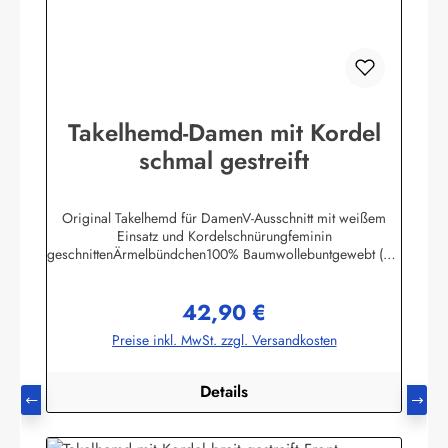
Takelhemd-Damen mit Kordel
schmal gestreift
Original Takelhemd für DamenV-Ausschnitt mit weißem
Einsatz und Kordelschnürungfeminin
geschnittenÄrmelbündchen100% Baumwollebuntgewebt (ca.
190 g/m2)Herstellerinformationen:AS Bekleidungswerk
GmbHHeglitzer Str. 1226409 Wittmundinfo@modas-
42,90 €
bekleidung.de
Regulärer Preis:
Preise inkl. MwSt. zzgl. Versandkosten
Details