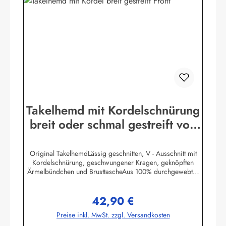
Takelhemd mit Kordelschnürung
breit oder schmal gestreift von
Modas alle Größen
Original TakelhemdLässig geschnitten, V - Ausschnitt mit
Kordelschnürung, geschwungener Kragen, geknöpften
Ärmelbündchen und BrusttascheAus 100% durchgewebter
BaumwolleLieferbar in den Farben 10 (breitgestreift wie in
Abbildung) und 11
42,90 €
(schmalgestreift)Herstellerinformationen:AS
Regulärer Preis:
Bekleidungswerk GmbHHeglitzer Str. 1226409
Preise inkl. MwSt. zzgl. Versandkosten
Wittmundinfo@modas-bekleidung.de