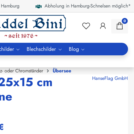
 Hamburg
Abholung in Hamburg-Schnelsen möglich*
0
childer
Blechschilder
Blog
lz- oder Chromständer
Übersee
 25x15 cm
HanseFlag GmbH
hne
€