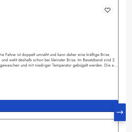
ie Fahne ist doppelt umnäht und kann daher eine kräftige Brise
m und weht deshalb schon bei kleinster Brise. Im Besatzband sind 2
 gewaschen und mit niedriger Temperatur gebügelt werden. Die auf
hl an Länder- und Sonderflaggen, XXL-Flaggen, Bootsflaggen,
gstr. 238444 Wolfsburgshop@fahnen.info