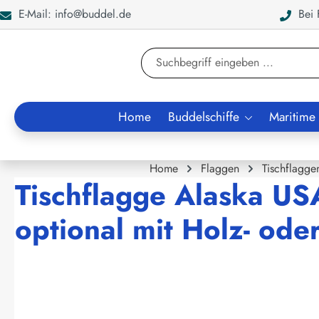
E-Mail: info@buddel.de
Bei F
en
Zur Suche springen
Home
Buddelschiffe
Maritime
Home
Flaggen
Tischflagge
Tischflagge Alaska US
optional mit Holz- od
Bildergalerie überspringen