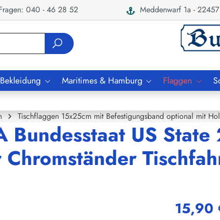
ragen: 040 - 46 28 52
Meddenwarf 1a - 22457
 Bekleidung
Maritimes & Hamburg
Flaggen
S
n
Tischflaggen 15x25cm mit Befestigungsband optional mit Ho
A Bundesstaat US State
er Chromständer Tischfa
15,90 