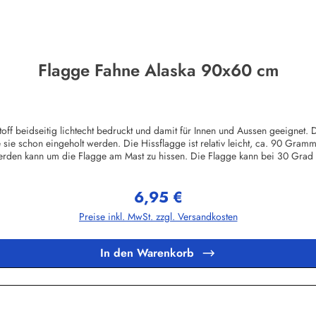
Flagge Fahne Alaska 90x60 cm
 beidseitig lichtecht bedruckt und damit für Innen und Aussen geeignet. D
 sie schon eingeholt werden. Die Hissflagge ist relativ leicht, ca. 90 Gram
werden kann um die Flagge am Mast zu hissen. Die Flagge kann bei 30 Grad
ngt und lassen sich durch Bügeln entfernen. Wir führen eine riesige Auswa
 anderes Zubehör.Herstellerinformationen:Fahnen-Shop - Axel BachKirchber
6,95 €
Regulärer Preis:
Preise inkl. MwSt. zzgl. Versandkosten
In den Warenkorb