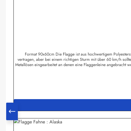
Format 90x60cm Die Flagge ist aus hochwertigem Polyesterstoff
vertragen, aber bei einem richtigen Sturm mit über 60 km/h sollte
Metallösen eingearbeitet an denen eine Flaggenleine angebracht 
dem Foto erkennbaren Falten sind durch die Verpackung bedi
Tischflaggen, Flaggen-Halterungen und