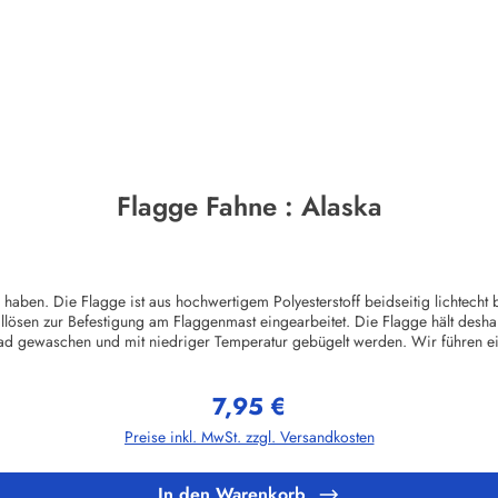
Flagge Fahne : Alaska
en. Die Flagge ist aus hochwertigem Polyesterstoff beidseitig lichtecht b
llösen zur Befestigung am Flaggenmast eingearbeitet. Die Flagge hält desha
ad gewaschen und mit niedriger Temperatur gebügelt werden. Wir führen e
ggenHerstellerinformationen:Fahnen-Shop - Axel BachKirchbergstr. 238444
7,95 €
Regulärer Preis:
Preise inkl. MwSt. zzgl. Versandkosten
In den Warenkorb