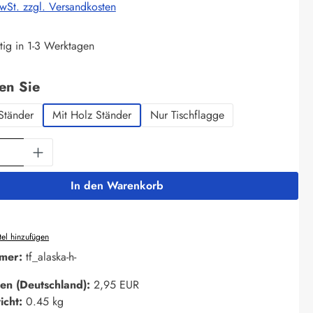
MwSt. zzgl. Versandkosten
tig in 1-3 Werktagen
auswählen
len Sie
Ständer
Mit Holz Ständer
Nur Tischflagge
Anzahl: Gib den gewünschten Wert ein oder 
In den Warenkorb
el hinzufügen
mer:
tf_alaska-h-
en (Deutschland):
2,95 EUR
icht:
0.45 kg