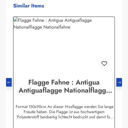
Produktgalerie überspringen
Similar Items
Flagge Fahne : Antigua
Antiguaflagge Nationalflagge
Nationalfahne
Format 150x90cm An dieser Hissflagge werden Sie lange
Freude haben. Die Flagge ist aus hochwertigem
Polyesterstoff beidseitig lichtecht bedruckt und damit für
Innen und Aussen geeignet. Die Fahne ist 2-fach umnäht. Im
Besatzband sind zwei stabile messingfarbene Metallösen