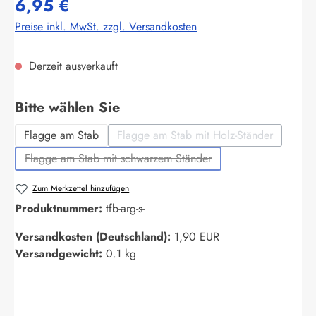
6,95 €
Preise inkl. MwSt. zzgl. Versandkosten
Derzeit ausverkauft
auswählen
Bitte wählen Sie
Flagge am Stab
Flagge am Stab mit Holz-Ständer
(Diese Option ist zurzeit nich
Flagge am Stab mit schwarzem Ständer
(Diese Option ist zurzeit nicht verfügbar.)
Zum Merkzettel hinzufügen
Produktnummer:
tfb-arg-s-
Versandkosten (Deutschland):
1,90 EUR
Versandgewicht:
0.1 kg