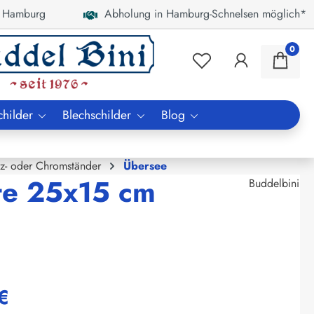
 Hamburg
Abholung in Hamburg-Schnelsen möglich*
0
childer
Blechschilder
Blog
lz- oder Chromständer
Übersee
te 25x15 cm
Buddelbini
€