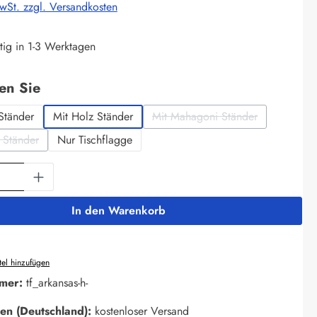
MwSt. zzgl. Versandkosten
tig in 1-3 Werktagen
auswählen
len Sie
Ständer
Mit Holz Ständer
Mit Mahagoni Ständer
(Diese Option ist zurzeit ni
 Ständer
Nur Tischflagge
iese Option ist zurzeit nicht verfügbar.)
Anzahl: Gib den gewünschten Wert ein oder 
In den Warenkorb
el hinzufügen
mer:
tf_arkansas-h-
en (Deutschland):
kostenloser Versand