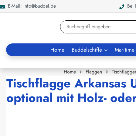
E-Mail: info@buddel.de
Bei F
en
Zur Suche springen
Home
Buddelschiffe
Maritime
Home
Flaggen
Tischflagge
Tischflagge Arkansas 
optional mit Holz- ode
Bildergalerie überspringen