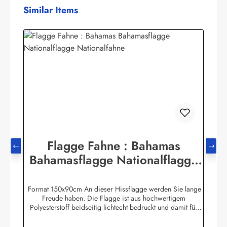
Produktgalerie überspringen
Similar Items
Flagge Fahne : Bahamas
Bahamasflagge Nationalflagge
Nationalfahne
Format 150x90cm An dieser Hissflagge werden Sie lange
Freude haben. Die Flagge ist aus hochwertigem
Polyesterstoff beidseitig lichtecht bedruckt und damit für
Innen und Aussen geeignet. Die Fahne ist 2-fach umnäht. Im
Besatzband sind zwei stabile messingfarbene Metallösen