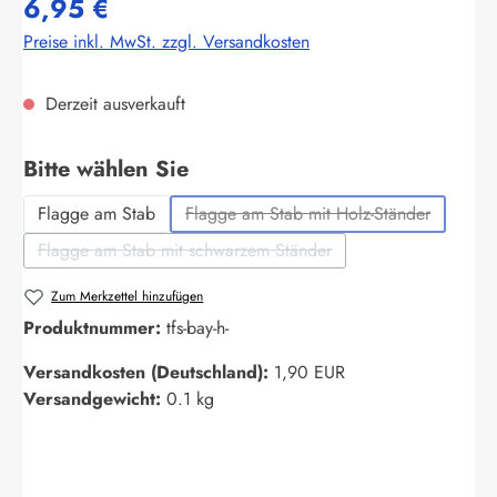
6,95 €
Preise inkl. MwSt. zzgl. Versandkosten
Derzeit ausverkauft
auswählen
Bitte wählen Sie
Flagge am Stab
Flagge am Stab mit Holz-Ständer
(Diese Option ist zurzeit nich
Flagge am Stab mit schwarzem Ständer
(Diese Option ist zurzeit nicht verfügbar.)
Zum Merkzettel hinzufügen
Produktnummer:
tfs-bay-h-
Versandkosten (Deutschland):
1,90 EUR
Versandgewicht:
0.1 kg