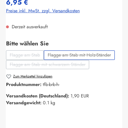
6,95 €
Preise inkl. MwSt. zzgl. Versandkosten
Derzeit ausverkauft
auswählen
Bitte wählen Sie
Flagge am Stab
Flagge am Stab mit Holz-Ständer
(Diese Option ist zurzeit nicht verfügbar.)
(Diese Option ist zurzeit nich
Flagge am Stab mit schwarzem Ständer
(Diese Option ist zurzeit nicht verfügbar.)
Zum Merkzettel hinzufügen
Produktnummer:
tfb-brb-h-
Versandkosten (Deutschland):
1,90 EUR
Versandgewicht:
0.1 kg