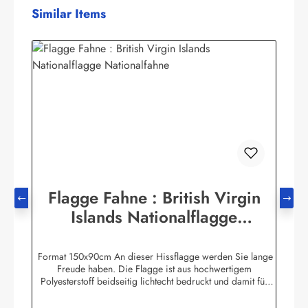
Produktgalerie überspringen
Similar Items
Flagge Fahne : British Virgin
Islands Nationalflagge
Nationalfahne
Format 150x90cm An dieser Hissflagge werden Sie lange
Freude haben. Die Flagge ist aus hochwertigem
Polyesterstoff beidseitig lichtecht bedruckt und damit für
Innen und Aussen geeignet. Die Fahne ist 2-fach umnäht. Im
Besatzband sind zwei stabile messingfarbene Metallösen