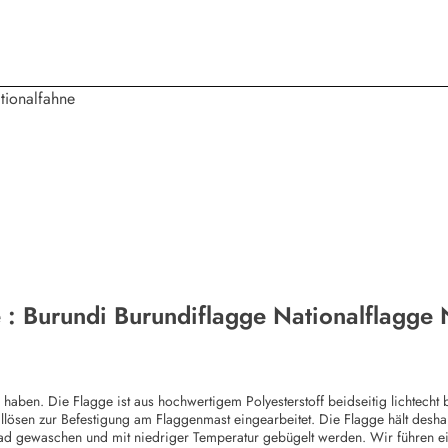
Flagge Fahne : Burundi Burundiflagg
en. Die Flagge ist aus hochwertigem Polyesterstoff beidseitig lichtecht b
llösen zur Befestigung am Flaggenmast eingearbeitet. Die Flagge hält desha
ad gewaschen und mit niedriger Temperatur gebügelt werden. Wir führen e