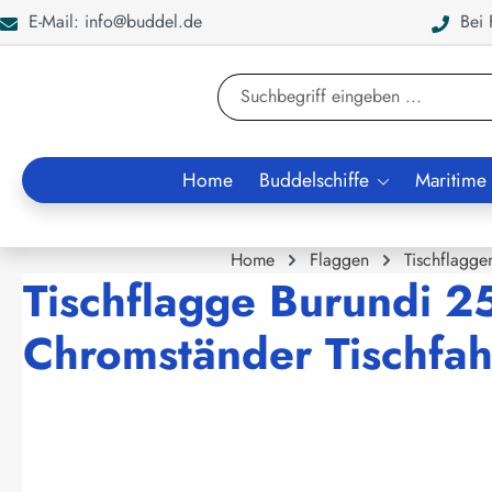
E-Mail: info@buddel.de
Bei F
en
Zur Suche springen
Home
Buddelschiffe
Maritime
Home
Flaggen
Tischflagge
Tischflagge Burundi 2
Chromständer Tischfah
Bildergalerie überspringen