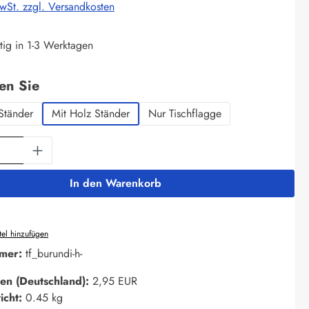
MwSt. zzgl. Versandkosten
tig in 1-3 Werktagen
auswählen
len Sie
Ständer
Mit Holz Ständer
Nur Tischflagge
Anzahl: Gib den gewünschten Wert ein oder 
In den Warenkorb
el hinzufügen
mer:
tf_burundi-h-
en (Deutschland):
2,95 EUR
icht:
0.45 kg