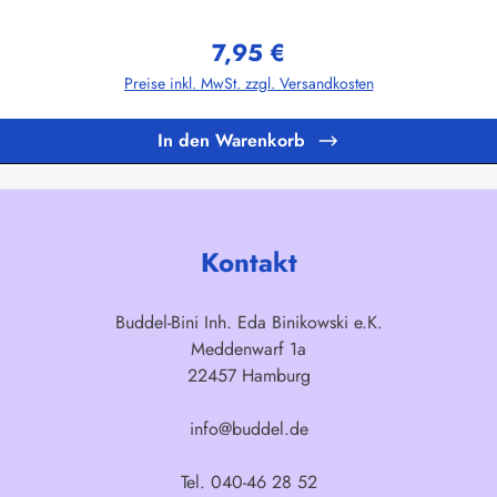
ggenHerstellerinformationen:Fahnen-Shop - Axel BachKirchbergstr. 238444
7,95 €
Regulärer Preis:
Preise inkl. MwSt. zzgl. Versandkosten
In den Warenkorb
Kontakt
Buddel-Bini Inh. Eda Binikowski e.K.
Meddenwarf 1a
22457 Hamburg
info@buddel.de
Tel. 040-46 28 52