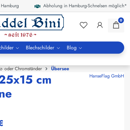
 Hamburg
Abholung in Hamburg-Schnelsen möglich*
0
childer
Blechschilder
Blog
lz- oder Chromständer
Übersee
 25x15 cm
HanseFlag GmbH
hne
€