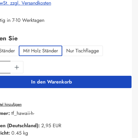
MwSt. zzgl. Versandkosten
tig in 7-10 Werktagen
auswählen
len Sie
Ständer
Mit Holz Ständer
Nur Tischflagge
Anzahl: Gib den gewünschten Wert ein oder 
In den Warenkorb
el hinzufügen
mer:
tf_hawaii-h-
en (Deutschland):
2,95 EUR
icht:
0.45 kg