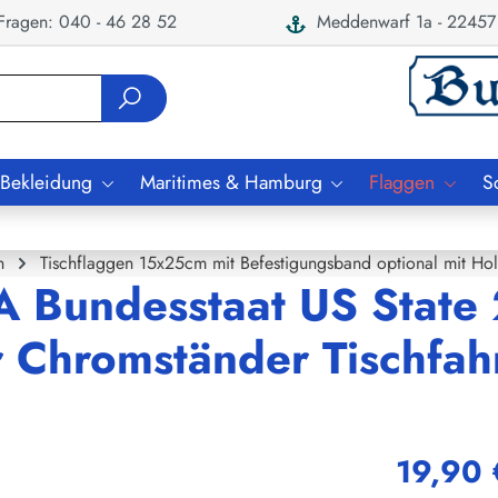
ragen: 040 - 46 28 52
Meddenwarf 1a - 22457
 Bekleidung
Maritimes & Hamburg
Flaggen
S
n
Tischflaggen 15x25cm mit Befestigungsband optional mit Ho
A Bundesstaat US State
er Chromständer Tischfa
19,90 