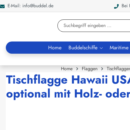
E-Mail: info@buddel.de
Bei F
en
Zur Suche springen
Home
Buddelschiffe
Maritime
Home
Flaggen
Tischflagge
Tischflagge Hawaii US
optional mit Holz- od
Bildergalerie überspringen