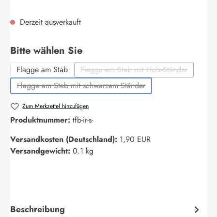
Derzeit ausverkauft
auswählen
Bitte wählen Sie
Flagge am Stab
Flagge am Stab mit Holz-Ständer
(Diese Option ist zurzeit nich
Flagge am Stab mit schwarzem Ständer
(Diese Option ist zurzeit nicht verfügbar.)
Zum Merkzettel hinzufügen
Produktnummer:
tfb-ir-s-
Versandkosten (Deutschland):
1,90 EUR
Versandgewicht:
0.1 kg
Beschreibung