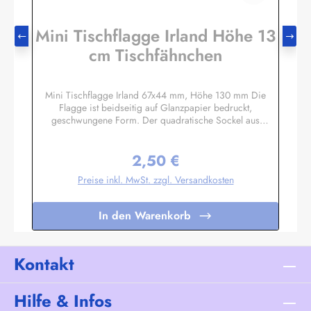
Mini Tischflagge Irland Höhe 13
cm Tischfähnchen
Mini Tischflagge Irland 67x44 mm, Höhe 130 mm Die
Flagge ist beidseitig auf Glanzpapier bedruckt,
geschwungene Form. Der quadratische Sockel aus
Massivholz hat eine Größe ca. 40x40x14 mm, mit 3 mm
Bohrloch in das der unten etwas angespitzte Mast gesteckt
2,50 €
wird. Auf den 4 schrägen Flächen können Sie bei Bedarf
Regulärer Preis:
kleine Schildchen anbringen. Somit eignet sich diese
Preise inkl. MwSt. zzgl. Versandkosten
Tischflagge auch hervorragend als Werbegeschenk oder
Souvenir. Es sind auch Sockel für 2 oder 3 Flaggen
lieferbar. Unser Standardprogramm umfasst alle Nationen,
In den Warenkorb
deutsche und österreichische Bundesländer, Regionen und
Sondermotive wie Regenbogen, Pirat
etc.Sonderanfertigungen nach Ihren Vorgaben sind bereits
in Kleinstauflagen ab 20 Stück pro Motiv möglich,
Kontakt
Einzelheiten auf Anfrage.
Hilfe & Infos