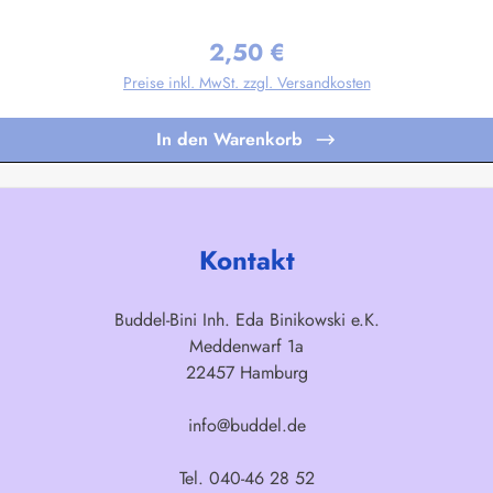
gen nach Ihren Vorgaben sind bereits in Kleinstauflagen ab 20 Stück pro M
2,50 €
Regulärer Preis:
Preise inkl. MwSt. zzgl. Versandkosten
In den Warenkorb
Kontakt
Buddel-Bini Inh. Eda Binikowski e.K.
Meddenwarf 1a
22457 Hamburg
info@buddel.de
Tel. 040-46 28 52