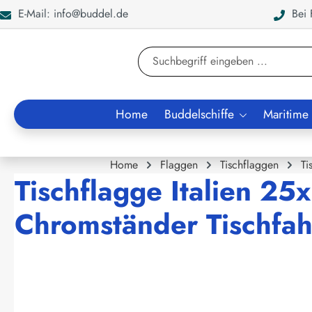
E-Mail: info@buddel.de
Bei F
en
Zur Suche springen
Home
Buddelschiffe
Maritime
Home
Flaggen
Tischflaggen
Ti
Tischflagge Italien 25
Chromständer Tischfah
Bildergalerie überspringen