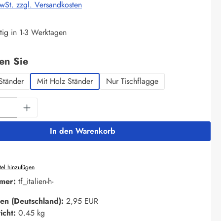
MwSt. zzgl. Versandkosten
tig in 1-3 Werktagen
auswählen
len Sie
Ständer
Mit Holz Ständer
Nur Tischflagge
Anzahl: Gib den gewünschten Wert ein oder 
In den Warenkorb
el hinzufügen
mer:
tf_italien-h-
en (Deutschland):
2,95 EUR
icht:
0.45 kg