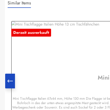
Similar Items
Produktgalerie überspringen
Derzeit ausverkauft
Mini
Mini Tischflagge Italien 67x44 mm, Höhe 130 mm Die Flagge ist 
Bohrloch in das der unten etwas angespitzte Mast gesteckt wird
Werbegeschenk oder Souvenir. Es sind auch Sockel für 2 oder 3 F