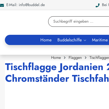
E-Mail: info@buddel.de
Bei F
en
Zur Suche springen
Home
Buddelschiffe
Maritime
Home
Flaggen
Tischflagge
Tischflagge Jordanien 
Chromständer Tischfah
Bildergalerie überspringen