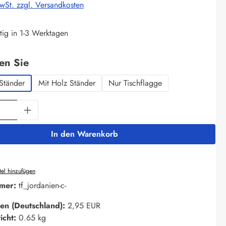
MwSt. zzgl. Versandkosten
tig in 1-3 Werktagen
auswählen
len Sie
Ständer
Mit Holz Ständer
Nur Tischflagge
Anzahl: Gib den gewünschten Wert ein oder 
In den Warenkorb
el hinzufügen
mer:
tf_jordanien-c-
en (Deutschland):
2,95 EUR
icht:
0.65 kg