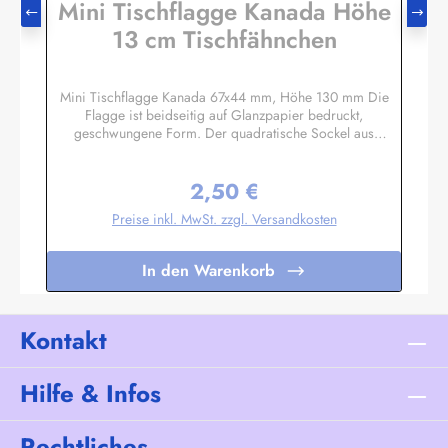
Mini Tischflagge Kanada Höhe
13 cm Tischfähnchen
Mini Tischflagge Kanada 67x44 mm, Höhe 130 mm Die
Flagge ist beidseitig auf Glanzpapier bedruckt,
geschwungene Form. Der quadratische Sockel aus
Massivholz hat eine Größe ca. 40x40x14 mm, mit 3 mm
Bohrloch in das der unten etwas angespitzte Mast gesteckt
2,50 €
wird. Auf den 4 schrägen Flächen können Sie bei Bedarf
Regulärer Preis:
kleine Schildchen anbringen. Somit eignet sich diese
Preise inkl. MwSt. zzgl. Versandkosten
Tischflagge auch hervorragend als Werbegeschenk oder
Souvenir. Es sind auch Sockel für 2 oder 3 Flaggen
lieferbar. Unser Standardprogramm umfasst alle Nationen,
In den Warenkorb
deutsche und österreichische Bundesländer, Regionen und
Sondermotive wie Regenbogen, Pirat
etc.Sonderanfertigungen nach Ihren Vorgaben sind bereits
in Kleinstauflagen ab 20 Stück pro Motiv möglich,
Kontakt
Einzelheiten auf Anfrage.
Hilfe & Infos
Rechtliches